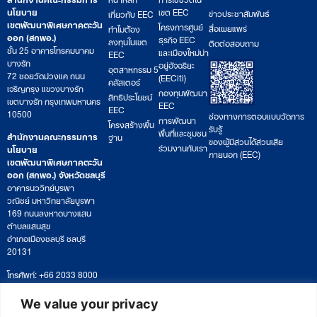
นโยบาย
เขต EEC
ข่าวประชาสัมพันธ์
เกี่ยวกับ EEC
เขตพัฒนาพิเศษภาคตะวัน
โครงการศูนย์
สื่อเผยแพร่
ทำไมต้อง
ออก (สกพอ.)
ธุรกิจ EEC
ลงทุนในเขต
ติดต่อสอบถาม
ชั้น 25 อาคารโทรคมนาคม
และเมืองใหม่น่า
EEC
บางรัก
อยู่อัจฉริยะ
อุตสาหกรรม 5
72 ซอยวัดม่วงแค ถนน
(EECiti)
คลัสเตอร์
เจริญกรุง แขวงบางรัก
กองทุนพัฒนา
สิทธิประโยชน์
เขตบางรัก กรุงเทพมหานคร
EEC
EEC
10500
ช่องทางการตอบแบบวัดการ
การพัฒนา
โครงสร้างพื้น
รับรู้
พื้นที่และชุมชน
สำนักงานคณะกรรมการ
ฐาน
ของผู้มีส่วนได้ส่วนเสีย
ร่วมงานกับเรา
นโยบาย
ภายนอก (EEC)
เขตพัฒนาพิเศษภาคตะวัน
ออก (สกพอ.) จังหวัดชลบุรี
อาคารนววิทย์บูรพา
วณิชย์ มหาวิทยาลัยบูรพา
169 ถนนลงหาดบางแสน
ตำบลแสนสุข
อำเภอเมืองชลบุรี ชลบุรี
20131
โทรศัพท์: +66 2033 8000
เวลาทำการ: จันทร์ – ศุกร์
09:00 – 17:00 น.
We value your privacy
ติดตามหนังสือหรือยื่นเอกสาร