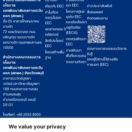
นโยบาย
เขต EEC
ข่าวประชาสัมพันธ์
เกี่ยวกับ EEC
เขตพัฒนาพิเศษภาคตะวัน
โครงการศูนย์
สื่อเผยแพร่
ทำไมต้อง
ออก (สกพอ.)
ธุรกิจ EEC
ลงทุนในเขต
ติดต่อสอบถาม
ชั้น 25 อาคารโทรคมนาคม
และเมืองใหม่น่า
EEC
บางรัก
อยู่อัจฉริยะ
อุตสาหกรรม 5
72 ซอยวัดม่วงแค ถนน
(EECiti)
คลัสเตอร์
เจริญกรุง แขวงบางรัก
กองทุนพัฒนา
สิทธิประโยชน์
เขตบางรัก กรุงเทพมหานคร
EEC
EEC
10500
ช่องทางการตอบแบบวัดการ
การพัฒนา
โครงสร้างพื้น
รับรู้
พื้นที่และชุมชน
สำนักงานคณะกรรมการ
ฐาน
ของผู้มีส่วนได้ส่วนเสีย
ร่วมงานกับเรา
นโยบาย
ภายนอก (EEC)
เขตพัฒนาพิเศษภาคตะวัน
ออก (สกพอ.) จังหวัดชลบุรี
อาคารนววิทย์บูรพา
วณิชย์ มหาวิทยาลัยบูรพา
169 ถนนลงหาดบางแสน
ตำบลแสนสุข
อำเภอเมืองชลบุรี ชลบุรี
20131
โทรศัพท์: +66 2033 8000
เวลาทำการ: จันทร์ – ศุกร์
09:00 – 17:00 น.
We value your privacy
ติดตามหนังสือหรือยื่นเอกสาร