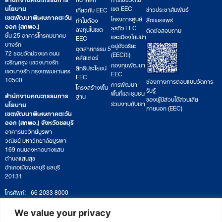
นโยบาย
เขต EEC
ข่าวประชาสัมพันธ์
เกี่ยวกับ EEC
เขตพัฒนาพิเศษภาคตะวัน
โครงการศูนย์
สื่อเผยแพร่
ทำไมต้อง
ออก (สกพอ.)
ธุรกิจ EEC
ลงทุนในเขต
ติดต่อสอบถาม
ชั้น 25 อาคารโทรคมนาคม
และเมืองใหม่น่า
EEC
บางรัก
อยู่อัจฉริยะ
อุตสาหกรรม 5
72 ซอยวัดม่วงแค ถนน
(EECiti)
คลัสเตอร์
เจริญกรุง แขวงบางรัก
กองทุนพัฒนา
สิทธิประโยชน์
เขตบางรัก กรุงเทพมหานคร
EEC
EEC
10500
ช่องทางการตอบแบบวัดการ
การพัฒนา
โครงสร้างพื้น
รับรู้
พื้นที่และชุมชน
สำนักงานคณะกรรมการ
ฐาน
ของผู้มีส่วนได้ส่วนเสีย
ร่วมงานกับเรา
นโยบาย
ภายนอก (EEC)
เขตพัฒนาพิเศษภาคตะวัน
ออก (สกพอ.) จังหวัดชลบุรี
อาคารนววิทย์บูรพา
วณิชย์ มหาวิทยาลัยบูรพา
169 ถนนลงหาดบางแสน
ตำบลแสนสุข
อำเภอเมืองชลบุรี ชลบุรี
20131
โทรศัพท์: +66 2033 8000
เวลาทำการ: จันทร์ – ศุกร์
09:00 – 17:00 น.
We value your privacy
ติดตามหนังสือหรือยื่นเอกสาร