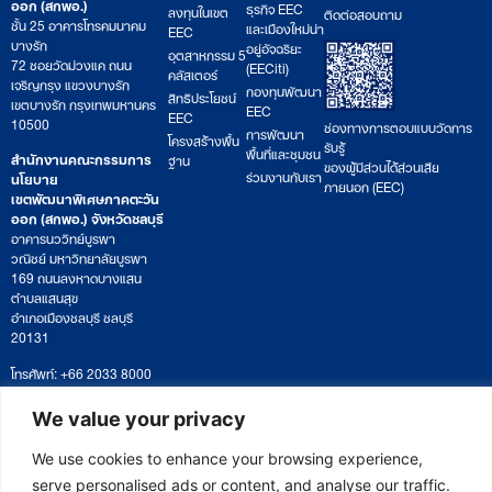
ออก (สกพอ.)
ธุรกิจ EEC
ลงทุนในเขต
ติดต่อสอบถาม
ชั้น 25 อาคารโทรคมนาคม
และเมืองใหม่น่า
EEC
บางรัก
อยู่อัจฉริยะ
อุตสาหกรรม 5
72 ซอยวัดม่วงแค ถนน
(EECiti)
คลัสเตอร์
เจริญกรุง แขวงบางรัก
กองทุนพัฒนา
สิทธิประโยชน์
เขตบางรัก กรุงเทพมหานคร
EEC
EEC
10500
ช่องทางการตอบแบบวัดการ
การพัฒนา
โครงสร้างพื้น
รับรู้
พื้นที่และชุมชน
สำนักงานคณะกรรมการ
ฐาน
ของผู้มีส่วนได้ส่วนเสีย
ร่วมงานกับเรา
นโยบาย
ภายนอก (EEC)
เขตพัฒนาพิเศษภาคตะวัน
ออก (สกพอ.) จังหวัดชลบุรี
อาคารนววิทย์บูรพา
วณิชย์ มหาวิทยาลัยบูรพา
169 ถนนลงหาดบางแสน
ตำบลแสนสุข
อำเภอเมืองชลบุรี ชลบุรี
20131
โทรศัพท์: +66 2033 8000
เวลาทำการ: จันทร์ – ศุกร์
09:00 – 17:00 น.
We value your privacy
ติดตามหนังสือหรือยื่นเอกสาร
saraban@eeco.or.th
We use cookies to enhance your browsing experience,
serve personalised ads or content, and analyse our traffic.