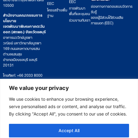
EEC
EEC
10500
ช่องทางการตอบแบบวัดการ
การพัฒนา
โครงสร้างพื้น
รับรู้
พื้นที่และชุมชน
สำนักงานคณะกรรมการ
ฐาน
ของผู้มีส่วนได้ส่วนเสีย
ร่วมงานกับเรา
นโยบาย
ภายนอก (EEC)
เขตพัฒนาพิเศษภาคตะวัน
ออก (สกพอ.) จังหวัดชลบุรี
อาคารนววิทย์บูรพา
วณิชย์ มหาวิทยาลัยบูรพา
169 ถนนลงหาดบางแสน
ตำบลแสนสุข
อำเภอเมืองชลบุรี ชลบุรี
20131
โทรศัพท์: +66 2033 8000
เวลาทำการ: จันทร์ – ศุกร์
09:00 – 17:00 น.
We value your privacy
ติดตามหนังสือหรือยื่นเอกสาร
saraban@eeco.or.th
We use cookies to enhance your browsing experience,
serve personalised ads or content, and analyse our traffic.
By clicking "Accept All", you consent to our use of cookies.
Copyright © 2025 Eastern Economic Corridor Office (EECO)
Accept All