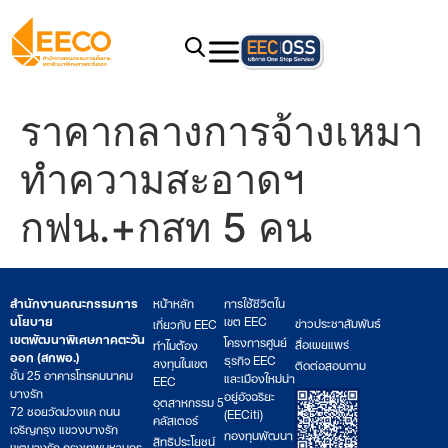
ราคากลางการจ้างเหมา
ทำความสะอาดฯ
กฟน.+กสท 5 คน
สำนักงานคณะกรรมการ
หน้าหลัก
การใช้ชีวิตใน
นโยบาย
เขต EEC
ข่าวประชาสัมพันธ์
เกี่ยวกับ EEC
เขตพัฒนาพิเศษภาคตะวัน
โครงการศูนย์
สื่อเผยแพร่
ทำไมต้อง
ออก (สกพอ.)
ธุรกิจ EEC
ลงทุนในเขต
ติดต่อสอบถาม
ชั้น 25 อาคารโทรคมนาคม
และเมืองใหม่น่า
EEC
บางรัก
อยู่อัจฉริยะ
อุตสาหกรรม 5
72 ซอยวัดม่วงแค ถนน
(EECiti)
คลัสเตอร์
เจริญกรุง แขวงบางรัก
กองทุนพัฒนา
สิทธิประโยชน์
เขตบางรัก กรุงเทพมหานคร