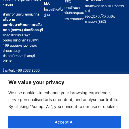
EEC
EEC
10500
ช่องทางการตอบแบบวัดการ
การพัฒนา
โครงสร้างพื้น
รับรู้
พื้นที่และชุมชน
สำนักงานคณะกรรมการ
ฐาน
ของผู้มีส่วนได้ส่วนเสีย
ร่วมงานกับเรา
นโยบาย
ภายนอก (EEC)
เขตพัฒนาพิเศษภาคตะวัน
ออก (สกพอ.) จังหวัดชลบุรี
อาคารนววิทย์บูรพา
วณิชย์ มหาวิทยาลัยบูรพา
169 ถนนลงหาดบางแสน
ตำบลแสนสุข
อำเภอเมืองชลบุรี ชลบุรี
20131
โทรศัพท์: +66 2033 8000
เวลาทำการ: จันทร์ – ศุกร์
09:00 – 17:00 น.
We value your privacy
ติดตามหนังสือหรือยื่นเอกสาร
saraban@eeco.or.th
We use cookies to enhance your browsing experience,
serve personalised ads or content, and analyse our traffic.
By clicking "Accept All", you consent to our use of cookies.
Copyright © 2025 Eastern Economic Corridor Office (EECO)
Accept All