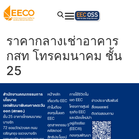
ราคากลางเช่าอาคาร
กสท โทรคมนาคม ชั้น
25
สำนักงานคณะกรรมการ
หน้าหลัก
การใช้ชีวิตใน
นโยบาย
เขต EEC
ข่าวประชาสัมพันธ์
เกี่ยวกับ EEC
เขตพัฒนาพิเศษภาคตะวัน
โครงการศูนย์
สื่อเผยแพร่
ทำไมต้อง
ออก (สกพอ.)
ธุรกิจ EEC
ลงทุนในเขต
ติดต่อสอบถาม
ชั้น 25 อาคารโทรคมนาคม
และเมืองใหม่น่า
EEC
บางรัก
อยู่อัจฉริยะ
อุตสาหกรรม 5
72 ซอยวัดม่วงแค ถนน
(EECiti)
คลัสเตอร์
เจริญกรุง แขวงบางรัก
กองทุนพัฒนา
สิทธิประโยชน์
เขตบางรัก กรุงเทพมหานคร