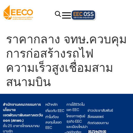
ราคากลาง จทษ.ควบคุม
การก่อสร้างรถไฟ
ความเร็วสูงเชื่อมสาม
สนามบิน
สำนักงานคณะกรรมการ
หน้าหลัก
การใช้ชีวิตใน
นโยบาย
เขต EEC
ข่าวประชาสัมพันธ์
เกี่ยวกับ EEC
เขตพัฒนาพิเศษภาคตะวัน
โครงการศูนย์
สื่อเผยแพร่
ทำไมต้อง
ออก (สกพอ.)
ธุรกิจ EEC
ลงทุนในเขต
ติดต่อสอบถาม
ชั้น 25 อาคารโทรคมนาคม
และเมืองใหม่น่า
EEC
บางรัก
อยู่อัจฉริยะ