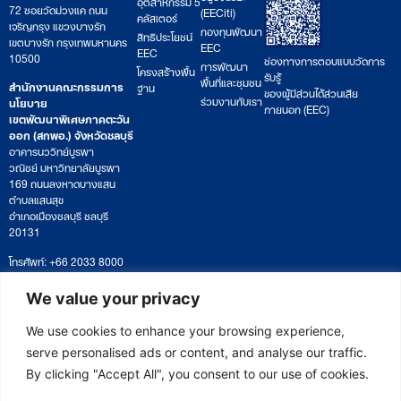
อุตสาหกรรม 5
72 ซอยวัดม่วงแค ถนน
(EECiti)
คลัสเตอร์
เจริญกรุง แขวงบางรัก
กองทุนพัฒนา
สิทธิประโยชน์
เขตบางรัก กรุงเทพมหานคร
EEC
EEC
10500
ช่องทางการตอบแบบวัดการ
การพัฒนา
โครงสร้างพื้น
รับรู้
พื้นที่และชุมชน
สำนักงานคณะกรรมการ
ฐาน
ของผู้มีส่วนได้ส่วนเสีย
ร่วมงานกับเรา
นโยบาย
ภายนอก (EEC)
เขตพัฒนาพิเศษภาคตะวัน
ออก (สกพอ.) จังหวัดชลบุรี
อาคารนววิทย์บูรพา
วณิชย์ มหาวิทยาลัยบูรพา
169 ถนนลงหาดบางแสน
ตำบลแสนสุข
อำเภอเมืองชลบุรี ชลบุรี
20131
โทรศัพท์: +66 2033 8000
เวลาทำการ: จันทร์ – ศุกร์
09:00 – 17:00 น.
We value your privacy
ติดตามหนังสือหรือยื่นเอกสาร
saraban@eeco.or.th
We use cookies to enhance your browsing experience,
serve personalised ads or content, and analyse our traffic.
By clicking "Accept All", you consent to our use of cookies.