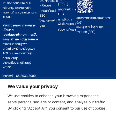
อุตสาหกรรม 5
72 ซอยวัดม่วงแค ถนน
(EECiti)
คลัสเตอร์
เจริญกรุง แขวงบางรัก
กองทุนพัฒนา
สิทธิประโยชน์
เขตบางรัก กรุงเทพมหานคร
EEC
EEC
10500
ช่องทางการตอบแบบวัดการ
การพัฒนา
โครงสร้างพื้น
รับรู้
พื้นที่และชุมชน
สำนักงานคณะกรรมการ
ฐาน
ของผู้มีส่วนได้ส่วนเสีย
ร่วมงานกับเรา
นโยบาย
ภายนอก (EEC)
เขตพัฒนาพิเศษภาคตะวัน
ออก (สกพอ.) จังหวัดชลบุรี
อาคารนววิทย์บูรพา
วณิชย์ มหาวิทยาลัยบูรพา
169 ถนนลงหาดบางแสน
ตำบลแสนสุข
อำเภอเมืองชลบุรี ชลบุรี
20131
โทรศัพท์: +66 2033 8000
เวลาทำการ: จันทร์ – ศุกร์
09:00 – 17:00 น.
We value your privacy
ติดตามหนังสือหรือยื่นเอกสาร
saraban@eeco.or.th
We use cookies to enhance your browsing experience,
serve personalised ads or content, and analyse our traffic.
By clicking "Accept All", you consent to our use of cookies.