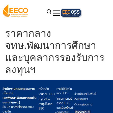
ราคากลาง
จทษ.พัฒนาการศึกษา
และบุคลากรรองรับการ
ลงทุนฯ
สำนักงานคณะกรรมการ
หน้าหลัก
การใช้ชีวิตใน
นโยบาย
เขต EEC
ข่าวประชาสัมพันธ์
เกี่ยวกับ EEC
เขตพัฒนาพิเศษภาคตะวัน
โครงการศูนย์
สื่อเผยแพร่
ทำไมต้อง
ออก (สกพอ.)
ธุรกิจ EEC
ลงทุนในเขต
ติดต่อสอบถาม
ชั้น 25 อาคารโทรคมนาคม
และเมืองใหม่น่า
EEC
บางรัก
อยู่อัจฉริยะ