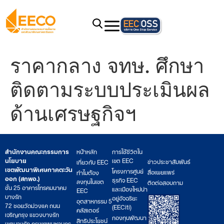
ราคากลาง จทษ. ศึกษา
ติดตามระบบประเมินผล
ด้านเศรษฐกิจฯ
สำนักงานคณะกรรมการ
หน้าหลัก
การใช้ชีวิตใน
นโยบาย
เขต EEC
ข่าวประชาสัมพันธ์
เกี่ยวกับ EEC
เขตพัฒนาพิเศษภาคตะวัน
โครงการศูนย์
สื่อเผยแพร่
ทำไมต้อง
ออก (สกพอ.)
ธุรกิจ EEC
ลงทุนในเขต
ติดต่อสอบถาม
ชั้น 25 อาคารโทรคมนาคม
และเมืองใหม่น่า
EEC
บางรัก
อยู่อัจฉริยะ
อุตสาหกรรม 5
72 ซอยวัดม่วงแค ถนน
(EECiti)
คลัสเตอร์
เจริญกรุง แขวงบางรัก
กองทุนพัฒนา
สิทธิประโยชน์
เขตบางรัก กรุงเทพมหานคร