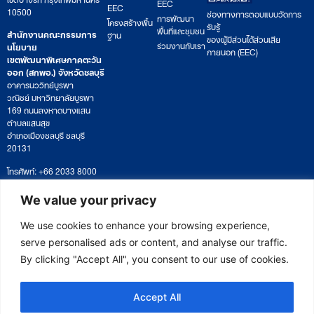
EEC
EEC
10500
ช่องทางการตอบแบบวัดการ
การพัฒนา
โครงสร้างพื้น
รับรู้
พื้นที่และชุมชน
สำนักงานคณะกรรมการ
ฐาน
ของผู้มีส่วนได้ส่วนเสีย
ร่วมงานกับเรา
นโยบาย
ภายนอก (EEC)
เขตพัฒนาพิเศษภาคตะวัน
ออก (สกพอ.) จังหวัดชลบุรี
อาคารนววิทย์บูรพา
วณิชย์ มหาวิทยาลัยบูรพา
169 ถนนลงหาดบางแสน
ตำบลแสนสุข
อำเภอเมืองชลบุรี ชลบุรี
20131
โทรศัพท์: +66 2033 8000
เวลาทำการ: จันทร์ – ศุกร์
09:00 – 17:00 น.
We value your privacy
ติดตามหนังสือหรือยื่นเอกสาร
saraban@eeco.or.th
We use cookies to enhance your browsing experience,
serve personalised ads or content, and analyse our traffic.
By clicking "Accept All", you consent to our use of cookies.
Copyright © 2025 Eastern Economic Corridor Office (EECO)
Accept All