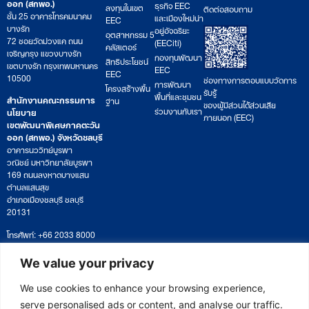
ออก (สกพอ.)
ธุรกิจ EEC
ลงทุนในเขต
ติดต่อสอบถาม
ชั้น 25 อาคารโทรคมนาคม
และเมืองใหม่น่า
EEC
บางรัก
อยู่อัจฉริยะ
อุตสาหกรรม 5
72 ซอยวัดม่วงแค ถนน
(EECiti)
คลัสเตอร์
เจริญกรุง แขวงบางรัก
กองทุนพัฒนา
สิทธิประโยชน์
เขตบางรัก กรุงเทพมหานคร
EEC
EEC
10500
ช่องทางการตอบแบบวัดการ
การพัฒนา
โครงสร้างพื้น
รับรู้
พื้นที่และชุมชน
สำนักงานคณะกรรมการ
ฐาน
ของผู้มีส่วนได้ส่วนเสีย
ร่วมงานกับเรา
นโยบาย
ภายนอก (EEC)
เขตพัฒนาพิเศษภาคตะวัน
ออก (สกพอ.) จังหวัดชลบุรี
อาคารนววิทย์บูรพา
วณิชย์ มหาวิทยาลัยบูรพา
169 ถนนลงหาดบางแสน
ตำบลแสนสุข
อำเภอเมืองชลบุรี ชลบุรี
20131
โทรศัพท์: +66 2033 8000
เวลาทำการ: จันทร์ – ศุกร์
09:00 – 17:00 น.
We value your privacy
ติดตามหนังสือหรือยื่นเอกสาร
saraban@eeco.or.th
We use cookies to enhance your browsing experience,
serve personalised ads or content, and analyse our traffic.