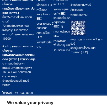
นโยบาย
เขต EEC
ข่าวประชาสัมพันธ์
เกี่ยวกับ EEC
เขตพัฒนาพิเศษภาคตะวัน
โครงการศูนย์
สื่อเผยแพร่
ทำไมต้อง
ออก (สกพอ.)
ธุรกิจ EEC
ลงทุนในเขต
ติดต่อสอบถาม
ชั้น 25 อาคารโทรคมนาคม
และเมืองใหม่น่า
EEC
บางรัก
อยู่อัจฉริยะ
อุตสาหกรรม 5
72 ซอยวัดม่วงแค ถนน
(EECiti)
คลัสเตอร์
เจริญกรุง แขวงบางรัก
กองทุนพัฒนา
สิทธิประโยชน์
เขตบางรัก กรุงเทพมหานคร
EEC
EEC
10500
ช่องทางการตอบแบบวัดการ
การพัฒนา
โครงสร้างพื้น
รับรู้
พื้นที่และชุมชน
สำนักงานคณะกรรมการ
ฐาน
ของผู้มีส่วนได้ส่วนเสีย
ร่วมงานกับเรา
นโยบาย
ภายนอก (EEC)
เขตพัฒนาพิเศษภาคตะวัน
ออก (สกพอ.) จังหวัดชลบุรี
อาคารนววิทย์บูรพา
วณิชย์ มหาวิทยาลัยบูรพา
169 ถนนลงหาดบางแสน
ตำบลแสนสุข
อำเภอเมืองชลบุรี ชลบุรี
20131
โทรศัพท์: +66 2033 8000
เวลาทำการ: จันทร์ – ศุกร์
09:00 – 17:00 น.
We value your privacy
ติดตามหนังสือหรือยื่นเอกสาร