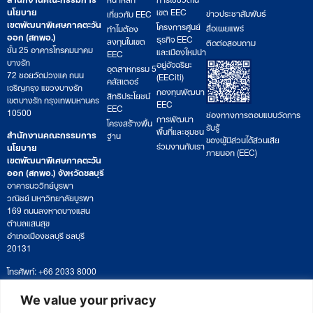
นโยบาย
เขต EEC
ข่าวประชาสัมพันธ์
เกี่ยวกับ EEC
เขตพัฒนาพิเศษภาคตะวัน
โครงการศูนย์
สื่อเผยแพร่
ทำไมต้อง
ออก (สกพอ.)
ธุรกิจ EEC
ลงทุนในเขต
ติดต่อสอบถาม
ชั้น 25 อาคารโทรคมนาคม
และเมืองใหม่น่า
EEC
บางรัก
อยู่อัจฉริยะ
อุตสาหกรรม 5
72 ซอยวัดม่วงแค ถนน
(EECiti)
คลัสเตอร์
เจริญกรุง แขวงบางรัก
กองทุนพัฒนา
สิทธิประโยชน์
เขตบางรัก กรุงเทพมหานคร
EEC
EEC
10500
ช่องทางการตอบแบบวัดการ
การพัฒนา
โครงสร้างพื้น
รับรู้
พื้นที่และชุมชน
สำนักงานคณะกรรมการ
ฐาน
ของผู้มีส่วนได้ส่วนเสีย
ร่วมงานกับเรา
นโยบาย
ภายนอก (EEC)
เขตพัฒนาพิเศษภาคตะวัน
ออก (สกพอ.) จังหวัดชลบุรี
อาคารนววิทย์บูรพา
วณิชย์ มหาวิทยาลัยบูรพา
169 ถนนลงหาดบางแสน
ตำบลแสนสุข
อำเภอเมืองชลบุรี ชลบุรี
20131
โทรศัพท์: +66 2033 8000
เวลาทำการ: จันทร์ – ศุกร์
09:00 – 17:00 น.
We value your privacy
ติดตามหนังสือหรือยื่นเอกสาร