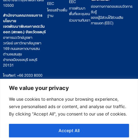
EEC
EEC
10500
ช่องทางการตอบแบบวัดการ
การพัฒนา
โครงสร้างพื้น
รับรู้
พื้นที่และชุมชน
สำนักงานคณะกรรมการ
ฐาน
ของผู้มีส่วนได้ส่วนเสีย
ร่วมงานกับเรา
นโยบาย
ภายนอก (EEC)
เขตพัฒนาพิเศษภาคตะวัน
ออก (สกพอ.) จังหวัดชลบุรี
อาคารนววิทย์บูรพา
วณิชย์ มหาวิทยาลัยบูรพา
169 ถนนลงหาดบางแสน
ตำบลแสนสุข
อำเภอเมืองชลบุรี ชลบุรี
20131
โทรศัพท์: +66 2033 8000
เวลาทำการ: จันทร์ – ศุกร์
09:00 – 17:00 น.
We value your privacy
ติดตามหนังสือหรือยื่นเอกสาร
saraban@eeco.or.th
We use cookies to enhance your browsing experience,
serve personalised ads or content, and analyse our traffic.
By clicking "Accept All", you consent to our use of cookies.
Copyright © 2025 Eastern Economic Corridor Office (EECO)
Accept All