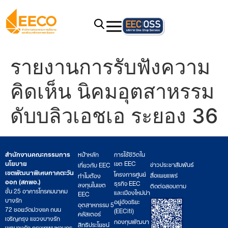
รายงานการรับฟังความ
คิดเห็น นิคมอุตสาหรรม
ดับบลิวเอชเอ ระยอง 36
สำนักงานคณะกรรมการ
หน้าหลัก
การใช้ชีวิตใน
นโยบาย
เขต EEC
ข่าวประชาสัมพันธ์
เกี่ยวกับ EEC
เขตพัฒนาพิเศษภาคตะวัน
โครงการศูนย์
สื่อเผยแพร่
ทำไมต้อง
ออก (สกพอ.)
ธุรกิจ EEC
ลงทุนในเขต
ติดต่อสอบถาม
ชั้น 25 อาคารโทรคมนาคม
และเมืองใหม่น่า
EEC
บางรัก
อยู่อัจฉริยะ
อุตสาหกรรม 5
72 ซอยวัดม่วงแค ถนน
(EECiti)
คลัสเตอร์
เจริญกรุง แขวงบางรัก
กองทุนพัฒนา
สิทธิประโยชน์
เขตบางรัก กรุงเทพมหานคร