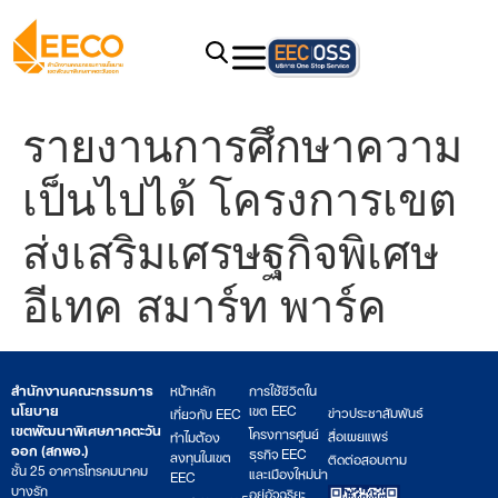
รายงานการศึกษาความ
เป็นไปได้ โครงการเขต
ส่งเสริมเศรษฐกิจพิเศษ
อีเทค สมาร์ท พาร์ค
สำนักงานคณะกรรมการ
หน้าหลัก
การใช้ชีวิตใน
นโยบาย
เขต EEC
ข่าวประชาสัมพันธ์
เกี่ยวกับ EEC
เขตพัฒนาพิเศษภาคตะวัน
โครงการศูนย์
สื่อเผยแพร่
ทำไมต้อง
ออก (สกพอ.)
ธุรกิจ EEC
ลงทุนในเขต
ติดต่อสอบถาม
ชั้น 25 อาคารโทรคมนาคม
และเมืองใหม่น่า
EEC
บางรัก
อยู่อัจฉริยะ