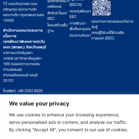
อุตสาหกรรม 5
72 ซอยวัดม่วงแค ถนน
(EECiti)
คลัสเตอร์
เจริญกรุง แขวงบางรัก
กองทุนพัฒนา
สิทธิประโยชน์
เขตบางรัก กรุงเทพมหานคร
EEC
EEC
10500
ช่องทางการตอบแบบวัดการ
การพัฒนา
โครงสร้างพื้น
รับรู้
พื้นที่และชุมชน
สำนักงานคณะกรรมการ
ฐาน
ของผู้มีส่วนได้ส่วนเสีย
ร่วมงานกับเรา
นโยบาย
ภายนอก (EEC)
เขตพัฒนาพิเศษภาคตะวัน
ออก (สกพอ.) จังหวัดชลบุรี
อาคารนววิทย์บูรพา
วณิชย์ มหาวิทยาลัยบูรพา
169 ถนนลงหาดบางแสน
ตำบลแสนสุข
อำเภอเมืองชลบุรี ชลบุรี
20131
โทรศัพท์: +66 2033 8000
เวลาทำการ: จันทร์ – ศุกร์
09:00 – 17:00 น.
We value your privacy
ติดตามหนังสือหรือยื่นเอกสาร
saraban@eeco.or.th
We use cookies to enhance your browsing experience,
serve personalised ads or content, and analyse our traffic.
By clicking "Accept All", you consent to our use of cookies.