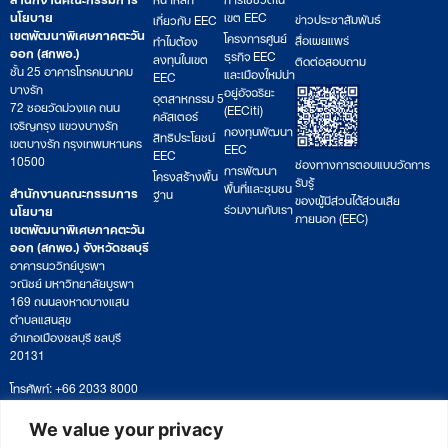
นโยบาย
เขต EEC
ข่าวประชาสัมพันธ์
เกี่ยวกับ EEC
เขตพัฒนาพิเศษภาคตะวัน
โครงการศูนย์
สื่อเผยแพร่
ทำไมต้อง
ออก (สกพอ.)
ธุรกิจ EEC
ลงทุนในเขต
ติดต่อสอบถาม
ชั้น 25 อาคารโทรคมนาคม
และเมืองใหม่น่า
EEC
บางรัก
อยู่อัจฉริยะ
อุตสาหกรรม 5
72 ซอยวัดม่วงแค ถนน
(EECiti)
คลัสเตอร์
เจริญกรุง แขวงบางรัก
กองทุนพัฒนา
สิทธิประโยชน์
เขตบางรัก กรุงเทพมหานคร
EEC
EEC
10500
ช่องทางการตอบแบบวัดการ
การพัฒนา
โครงสร้างพื้น
รับรู้
พื้นที่และชุมชน
สำนักงานคณะกรรมการ
ฐาน
ของผู้มีส่วนได้ส่วนเสีย
ร่วมงานกับเรา
นโยบาย
ภายนอก (EEC)
เขตพัฒนาพิเศษภาคตะวัน
ออก (สกพอ.) จังหวัดชลบุรี
อาคารนววิทย์บูรพา
วณิชย์ มหาวิทยาลัยบูรพา
169 ถนนลงหาดบางแสน
ตำบลแสนสุข
อำเภอเมืองชลบุรี ชลบุรี
20131
โทรศัพท์: +66 2033 8000
เวลาทำการ: จันทร์ – ศุกร์
09:00 – 17:00 น.
We value your privacy
ติดตามหนังสือหรือยื่นเอกสาร