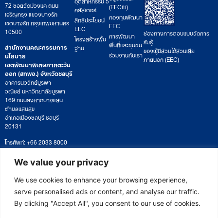
อุตสาหกรรม 5
72 ซอยวัดม่วงแค ถนน
(EECiti)
คลัสเตอร์
เจริญกรุง แขวงบางรัก
กองทุนพัฒนา
สิทธิประโยชน์
เขตบางรัก กรุงเทพมหานคร
EEC
EEC
10500
ช่องทางการตอบแบบวัดการ
การพัฒนา
โครงสร้างพื้น
รับรู้
พื้นที่และชุมชน
สำนักงานคณะกรรมการ
ฐาน
ของผู้มีส่วนได้ส่วนเสีย
ร่วมงานกับเรา
นโยบาย
ภายนอก (EEC)
เขตพัฒนาพิเศษภาคตะวัน
ออก (สกพอ.) จังหวัดชลบุรี
อาคารนววิทย์บูรพา
วณิชย์ มหาวิทยาลัยบูรพา
169 ถนนลงหาดบางแสน
ตำบลแสนสุข
อำเภอเมืองชลบุรี ชลบุรี
20131
โทรศัพท์: +66 2033 8000
เวลาทำการ: จันทร์ – ศุกร์
09:00 – 17:00 น.
We value your privacy
ติดตามหนังสือหรือยื่นเอกสาร
saraban@eeco.or.th
We use cookies to enhance your browsing experience,
serve personalised ads or content, and analyse our traffic.
By clicking "Accept All", you consent to our use of cookies.