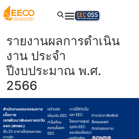
รายงานผลการดำเนิน
งาน ประจำ
ปีงบประมาณ พ.ศ.
2566
สำนักงานคณะกรรมการ
หน้าหลัก
การใช้ชีวิตใน
นโยบาย
เขต EEC
ข่าวประชาสัมพันธ์
เกี่ยวกับ EEC
เขตพัฒนาพิเศษภาคตะวัน
โครงการศูนย์
สื่อเผยแพร่
ทำไมต้อง
ออก (สกพอ.)
ธุรกิจ EEC
ลงทุนในเขต
ติดต่อสอบถาม
ชั้น 25 อาคารโทรคมนาคม
และเมืองใหม่น่า
EEC
บางรัก
อยู่อัจฉริยะ