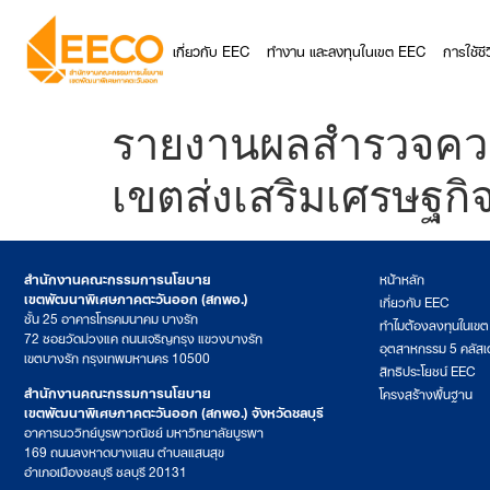
เกี่ยวกับ EEC
ทำงาน และลงทุนในเขต EEC
การใช้ช
รายงานผลสำรวจความ
เขตส่งเสริมเศรษฐก
สำนักงานคณะกรรมการนโยบาย
หน้าหลัก
เขตพัฒนาพิเศษภาคตะวันออก (สกพอ.)
เกี่ยวกับ EEC
ชั้น 25 อาคารโทรคมนาคม บางรัก
ทำไมต้องลงทุนในเข
72 ซอยวัดม่วงแค ถนนเจริญกรุง แขวงบางรัก
อุตสาหกรรม 5 คลัสเ
เขตบางรัก กรุงเทพมหานคร 10500
สิทธิประโยชน์ EEC
สำนักงานคณะกรรมการนโยบาย
โครงสร้างพื้นฐาน
เขตพัฒนาพิเศษภาคตะวันออก (สกพอ.) จังหวัดชลบุรี
อาคารนววิทย์บูรพาวณิชย์ มหาวิทยาลัยบูรพา
169 ถนนลงหาดบางแสน ตำบลแสนสุข
อำเภอเมืองชลบุรี ชลบุรี 20131