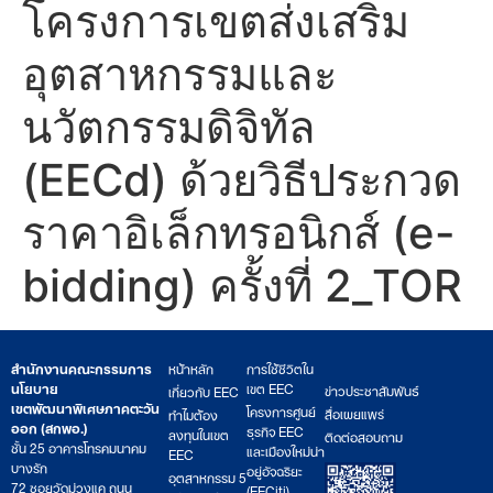
โครงการเขตส่งเสริม
อุตสาหกรรมและ
นวัตกรรมดิจิทัล
(EECd) ด้วยวิธีประกวด
ราคาอิเล็กทรอนิกส์ (e-
bidding) ครั้งที่ 2_TOR
สำนักงานคณะกรรมการ
หน้าหลัก
การใช้ชีวิตใน
นโยบาย
เขต EEC
ข่าวประชาสัมพันธ์
เกี่ยวกับ EEC
เขตพัฒนาพิเศษภาคตะวัน
โครงการศูนย์
สื่อเผยแพร่
ทำไมต้อง
ออก (สกพอ.)
ธุรกิจ EEC
ลงทุนในเขต
ติดต่อสอบถาม
ชั้น 25 อาคารโทรคมนาคม
และเมืองใหม่น่า
EEC
บางรัก
อยู่อัจฉริยะ
อุตสาหกรรม 5
72 ซอยวัดม่วงแค ถนน
(EECiti)