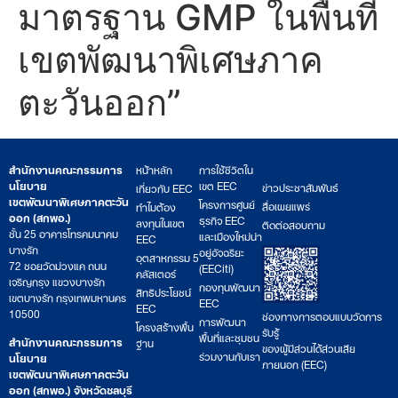
มาตรฐาน GMP ในพื้นที่
เขตพัฒนาพิเศษภาค
ตะวันออก”
สำนักงานคณะกรรมการ
หน้าหลัก
การใช้ชีวิตใน
นโยบาย
เขต EEC
ข่าวประชาสัมพันธ์
เกี่ยวกับ EEC
เขตพัฒนาพิเศษภาคตะวัน
โครงการศูนย์
สื่อเผยแพร่
ทำไมต้อง
ออก (สกพอ.)
ธุรกิจ EEC
ลงทุนในเขต
ติดต่อสอบถาม
ชั้น 25 อาคารโทรคมนาคม
และเมืองใหม่น่า
EEC
บางรัก
อยู่อัจฉริยะ
อุตสาหกรรม 5
72 ซอยวัดม่วงแค ถนน
(EECiti)
คลัสเตอร์
เจริญกรุง แขวงบางรัก
กองทุนพัฒนา
สิทธิประโยชน์
เขตบางรัก กรุงเทพมหานคร
EEC
EEC
10500
ช่องทางการตอบแบบวัดการ
การพัฒนา
โครงสร้างพื้น
รับรู้
พื้นที่และชุมชน
สำนักงานคณะกรรมการ
ฐาน
ของผู้มีส่วนได้ส่วนเสีย
ร่วมงานกับเรา
นโยบาย
ภายนอก (EEC)
เขตพัฒนาพิเศษภาคตะวัน
ออก (สกพอ.) จังหวัดชลบุรี