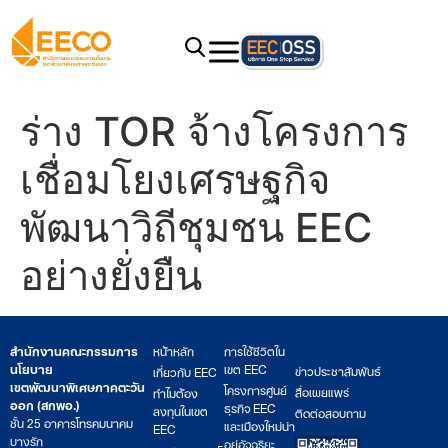
ร่าง TOR จ้างโครงการ
เชื่อมโยงเศรษฐกิจ
พัฒนาวิถีชุมชน EEC
อย่างยั่งยืน
สำนักงานคณะกรรมการ
หน้าหลัก
การใช้ชีวิตใน
นโยบาย
เขต EEC
ข่าวประชาสัมพันธ์
เกี่ยวกับ EEC
เขตพัฒนาพิเศษภาคตะวัน
โครงการศูนย์
สื่อเผยแพร่
ทำไมต้อง
ออก (สกพอ.)
ธุรกิจ EEC
ลงทุนในเขต
ติดต่อสอบถาม
ชั้น 25 อาคารโทรคมนาคม
และเมืองใหม่น่า
EEC
บางรัก
อยู่อัจฉริยะ