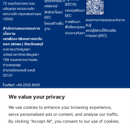
อุตสาหกรรม 5
72 ซอยวัดม่วงแค ถนน
(EECiti)
คลัสเตอร์
เจริญกรุง แขวงบางรัก
กองทุนพัฒนา
สิทธิประโยชน์
เขตบางรัก กรุงเทพมหานคร
EEC
EEC
10500
ช่องทางการตอบแบบวัดการ
การพัฒนา
โครงสร้างพื้น
รับรู้
พื้นที่และชุมชน
สำนักงานคณะกรรมการ
ฐาน
ของผู้มีส่วนได้ส่วนเสีย
ร่วมงานกับเรา
นโยบาย
ภายนอก (EEC)
เขตพัฒนาพิเศษภาคตะวัน
ออก (สกพอ.) จังหวัดชลบุรี
อาคารนววิทย์บูรพา
วณิชย์ มหาวิทยาลัยบูรพา
169 ถนนลงหาดบางแสน
ตำบลแสนสุข
อำเภอเมืองชลบุรี ชลบุรี
20131
โทรศัพท์: +66 2033 8000
เวลาทำการ: จันทร์ – ศุกร์
09:00 – 17:00 น.
We value your privacy
ติดตามหนังสือหรือยื่นเอกสาร
saraban@eeco.or.th
We use cookies to enhance your browsing experience,
serve personalised ads or content, and analyse our traffic.
By clicking "Accept All", you consent to our use of cookies.