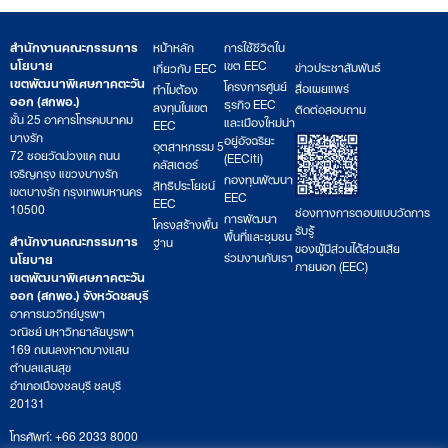
สำนักงานคณะกรรมการ
หน้าหลัก
การใช้ชีวิตใน
นโยบาย
เขต EEC
ข่าวประชาสัมพันธ์
เกี่ยวกับ EEC
เขตพัฒนาพิเศษภาคตะวัน
โครงการศูนย์
สื่อเผยแพร่
ทำไมต้อง
ออก (สกพอ.)
ธุรกิจ EEC
ลงทุนในเขต
ติดต่อสอบถาม
ชั้น 25 อาคารโทรคมนาคม
และเมืองใหม่น่า
EEC
บางรัก
อยู่อัจฉริยะ
อุตสาหกรรม 5
72 ซอยวัดม่วงแค ถนน
(EECiti)
คลัสเตอร์
เจริญกรุง แขวงบางรัก
กองทุนพัฒนา
สิทธิประโยชน์
เขตบางรัก กรุงเทพมหานคร
EEC
EEC
10500
ช่องทางการตอบแบบวัดการ
การพัฒนา
โครงสร้างพื้น
รับรู้
พื้นที่และชุมชน
สำนักงานคณะกรรมการ
ฐาน
ของผู้มีส่วนได้ส่วนเสีย
ร่วมงานกับเรา
นโยบาย
ภายนอก (EEC)
เขตพัฒนาพิเศษภาคตะวัน
ออก (สกพอ.) จังหวัดชลบุรี
อาคารนววิทย์บูรพา
วณิชย์ มหาวิทยาลัยบูรพา
169 ถนนลงหาดบางแสน
ตำบลแสนสุข
อำเภอเมืองชลบุรี ชลบุรี
20131
โทรศัพท์: +66 2033 8000