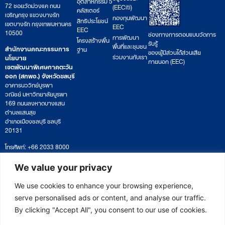
อุตสาหกรรม 5
72 ซอยวัดม่วงแค ถนน
(EECiti)
คลัสเตอร์
เจริญกรุง แขวงบางรัก
กองทุนพัฒนา
สิทธิประโยชน์
เขตบางรัก กรุงเทพมหานคร
EEC
EEC
10500
ช่องทางการตอบแบบวัดการ
การพัฒนา
โครงสร้างพื้น
รับรู้
พื้นที่และชุมชน
สำนักงานคณะกรรมการ
ฐาน
ของผู้มีส่วนได้ส่วนเสีย
ร่วมงานกับเรา
นโยบาย
ภายนอก (EEC)
เขตพัฒนาพิเศษภาคตะวัน
ออก (สกพอ.) จังหวัดชลบุรี
อาคารนววิทย์บูรพา
วณิชย์ มหาวิทยาลัยบูรพา
169 ถนนลงหาดบางแสน
ตำบลแสนสุข
อำเภอเมืองชลบุรี ชลบุรี
20131
โทรศัพท์: +66 2033 8000
เวลาทำการ: จันทร์ – ศุกร์
09:00 – 17:00 น.
We value your privacy
ติดตามหนังสือหรือยื่นเอกสาร
saraban@eeco.or.th
We use cookies to enhance your browsing experience,
serve personalised ads or content, and analyse our traffic.
By clicking "Accept All", you consent to our use of cookies.