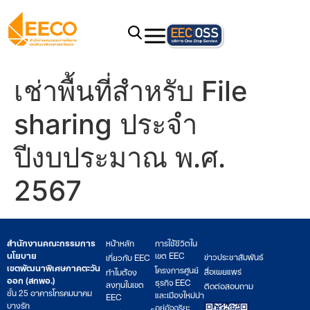
เช่าพื้นที่สำหรับ File
sharing ประจำ
ปีงบประมาณ พ.ศ.
2567
สำนักงานคณะกรรมการ
หน้าหลัก
การใช้ชีวิตใน
นโยบาย
เขต EEC
ข่าวประชาสัมพันธ์
เกี่ยวกับ EEC
เขตพัฒนาพิเศษภาคตะวัน
โครงการศูนย์
สื่อเผยแพร่
ทำไมต้อง
ออก (สกพอ.)
ธุรกิจ EEC
ลงทุนในเขต
ติดต่อสอบถาม
ชั้น 25 อาคารโทรคมนาคม
และเมืองใหม่น่า
EEC
บางรัก
อยู่อัจฉริยะ