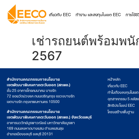
เกี่ยวกับ EEC
ทำงาน และลงทุนในเขต EEC
การใช้ช
เช่ารถยนต์พร้อมพนั
2567
สำนักงานคณะกรรมการนโยบาย
หน้าหลัก
เขตพัฒนาพิเศษภาคตะวันออก (สกพอ.)
เกี่ยวกับ EEC
ชั้น 25 อาคารโทรคมนาคม บางรัก
ทำไมต้องลงทุนในเข
72 ซอยวัดม่วงแค ถนนเจริญกรุง แขวงบางรัก
อุตสาหกรรม 5 คลัสเ
เขตบางรัก กรุงเทพมหานคร 10500
สิทธิประโยชน์ EEC
สำนักงานคณะกรรมการนโยบาย
โครงสร้างพื้นฐาน
เขตพัฒนาพิเศษภาคตะวันออก (สกพอ.) จังหวัดชลบุรี
อาคารนววิทย์บูรพาวณิชย์ มหาวิทยาลัยบูรพา
169 ถนนลงหาดบางแสน ตำบลแสนสุข
อำเภอเมืองชลบุรี ชลบุรี 20131