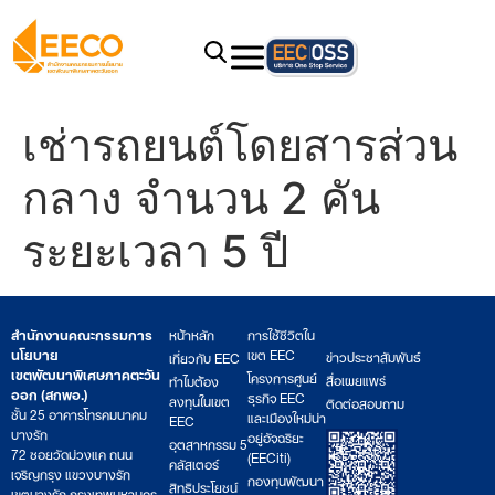
เช่ารถยนต์โดยสารส่วน
กลาง จำนวน 2 คัน
ระยะเวลา 5 ปี
สำนักงานคณะกรรมการ
หน้าหลัก
การใช้ชีวิตใน
นโยบาย
เขต EEC
ข่าวประชาสัมพันธ์
เกี่ยวกับ EEC
เขตพัฒนาพิเศษภาคตะวัน
โครงการศูนย์
สื่อเผยแพร่
ทำไมต้อง
ออก (สกพอ.)
ธุรกิจ EEC
ลงทุนในเขต
ติดต่อสอบถาม
ชั้น 25 อาคารโทรคมนาคม
และเมืองใหม่น่า
EEC
บางรัก
อยู่อัจฉริยะ
อุตสาหกรรม 5
72 ซอยวัดม่วงแค ถนน
(EECiti)
คลัสเตอร์
เจริญกรุง แขวงบางรัก
กองทุนพัฒนา
สิทธิประโยชน์
เขตบางรัก กรุงเทพมหานคร