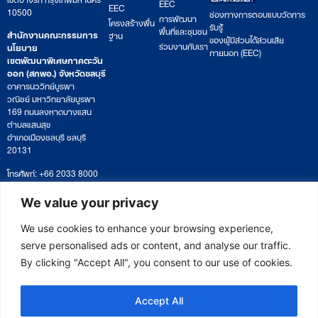
EEC
EEC
10500
ช่องทางการตอบแบบวัดการ
การพัฒนา
โครงสร้างพื้น
รับรู้
พื้นที่และชุมชน
สำนักงานคณะกรรมการ
ฐาน
ของผู้มีส่วนได้ส่วนเสีย
ร่วมงานกับเรา
นโยบาย
ภายนอก (EEC)
เขตพัฒนาพิเศษภาคตะวัน
ออก (สกพอ.) จังหวัดชลบุรี
อาคารนววิทย์บูรพา
วณิชย์ มหาวิทยาลัยบูรพา
169 ถนนลงหาดบางแสน
ตำบลแสนสุข
อำเภอเมืองชลบุรี ชลบุรี
20131
โทรศัพท์: +66 2033 8000
เวลาทำการ: จันทร์ – ศุกร์
09:00 – 17:00 น.
We value your privacy
ติดตามหนังสือหรือยื่นเอกสาร
saraban@eeco.or.th
We use cookies to enhance your browsing experience,
serve personalised ads or content, and analyse our traffic.
By clicking "Accept All", you consent to our use of cookies.
Copyright © 2025 Eastern Economic Corridor Office (EECO)
Accept All