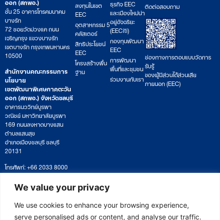
ออก (สกพอ.)
ธุรกิจ EEC
ลงทุนในเขต
ติดต่อสอบถาม
ชั้น 25 อาคารโทรคมนาคม
และเมืองใหม่น่า
EEC
บางรัก
อยู่อัจฉริยะ
อุตสาหกรรม 5
72 ซอยวัดม่วงแค ถนน
(EECiti)
คลัสเตอร์
เจริญกรุง แขวงบางรัก
กองทุนพัฒนา
สิทธิประโยชน์
เขตบางรัก กรุงเทพมหานคร
EEC
EEC
10500
ช่องทางการตอบแบบวัดการ
การพัฒนา
โครงสร้างพื้น
รับรู้
พื้นที่และชุมชน
สำนักงานคณะกรรมการ
ฐาน
ของผู้มีส่วนได้ส่วนเสีย
ร่วมงานกับเรา
นโยบาย
ภายนอก (EEC)
เขตพัฒนาพิเศษภาคตะวัน
ออก (สกพอ.) จังหวัดชลบุรี
อาคารนววิทย์บูรพา
วณิชย์ มหาวิทยาลัยบูรพา
169 ถนนลงหาดบางแสน
ตำบลแสนสุข
อำเภอเมืองชลบุรี ชลบุรี
20131
โทรศัพท์: +66 2033 8000
เวลาทำการ: จันทร์ – ศุกร์
09:00 – 17:00 น.
We value your privacy
ติดตามหนังสือหรือยื่นเอกสาร
saraban@eeco.or.th
We use cookies to enhance your browsing experience,
serve personalised ads or content, and analyse our traffic.