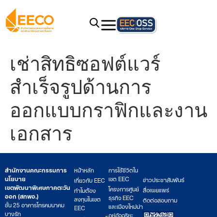
เช่าสิทธิซอฟต์แวร์
สำเร็จรูปด้านการ
ออกแบบกราฟิกและงาน
เอกสาร
สำนักงานคณะกรรมการ
หน้าหลัก
การใช้ชีวิตใน
นโยบาย
เขต EEC
ข่าวประชาสัมพันธ์
เกี่ยวกับ EEC
เขตพัฒนาพิเศษภาคตะวัน
โครงการศูนย์
สื่อเผยแพร่
ทำไมต้อง
ออก (สกพอ.)
ธุรกิจ EEC
ลงทุนในเขต
ติดต่อสอบถาม
ชั้น 25 อาคารโทรคมนาคม
และเมืองใหม่น่า
EEC
บางรัก
อยู่อัจฉริยะ