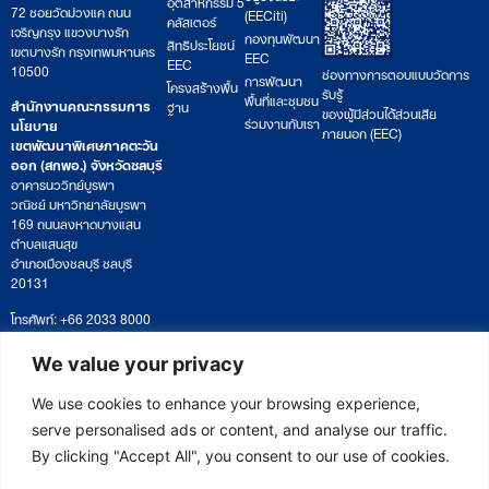
อุตสาหกรรม 5
72 ซอยวัดม่วงแค ถนน
(EECiti)
คลัสเตอร์
เจริญกรุง แขวงบางรัก
กองทุนพัฒนา
สิทธิประโยชน์
เขตบางรัก กรุงเทพมหานคร
EEC
EEC
10500
ช่องทางการตอบแบบวัดการ
การพัฒนา
โครงสร้างพื้น
รับรู้
พื้นที่และชุมชน
สำนักงานคณะกรรมการ
ฐาน
ของผู้มีส่วนได้ส่วนเสีย
ร่วมงานกับเรา
นโยบาย
ภายนอก (EEC)
เขตพัฒนาพิเศษภาคตะวัน
ออก (สกพอ.) จังหวัดชลบุรี
อาคารนววิทย์บูรพา
วณิชย์ มหาวิทยาลัยบูรพา
169 ถนนลงหาดบางแสน
ตำบลแสนสุข
อำเภอเมืองชลบุรี ชลบุรี
20131
โทรศัพท์: +66 2033 8000
เวลาทำการ: จันทร์ – ศุกร์
09:00 – 17:00 น.
We value your privacy
ติดตามหนังสือหรือยื่นเอกสาร
saraban@eeco.or.th
We use cookies to enhance your browsing experience,
serve personalised ads or content, and analyse our traffic.
By clicking "Accept All", you consent to our use of cookies.