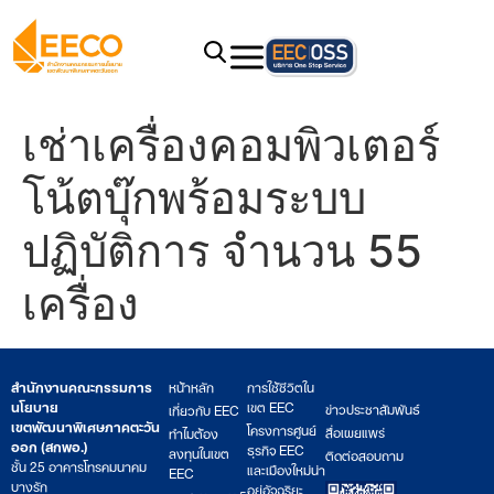
เช่าเครื่องคอมพิวเตอร์
โน้ตบุ๊กพร้อมระบบ
ปฏิบัติการ จำนวน 55
เครื่อง
สำนักงานคณะกรรมการ
หน้าหลัก
การใช้ชีวิตใน
นโยบาย
เขต EEC
ข่าวประชาสัมพันธ์
เกี่ยวกับ EEC
เขตพัฒนาพิเศษภาคตะวัน
โครงการศูนย์
สื่อเผยแพร่
ทำไมต้อง
ออก (สกพอ.)
ธุรกิจ EEC
ลงทุนในเขต
ติดต่อสอบถาม
ชั้น 25 อาคารโทรคมนาคม
และเมืองใหม่น่า
EEC
บางรัก
อยู่อัจฉริยะ