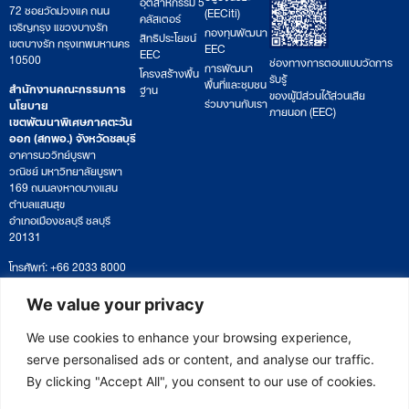
อุตสาหกรรม 5
72 ซอยวัดม่วงแค ถนน
(EECiti)
คลัสเตอร์
เจริญกรุง แขวงบางรัก
กองทุนพัฒนา
สิทธิประโยชน์
เขตบางรัก กรุงเทพมหานคร
EEC
EEC
10500
ช่องทางการตอบแบบวัดการ
การพัฒนา
โครงสร้างพื้น
รับรู้
พื้นที่และชุมชน
สำนักงานคณะกรรมการ
ฐาน
ของผู้มีส่วนได้ส่วนเสีย
ร่วมงานกับเรา
นโยบาย
ภายนอก (EEC)
เขตพัฒนาพิเศษภาคตะวัน
ออก (สกพอ.) จังหวัดชลบุรี
อาคารนววิทย์บูรพา
วณิชย์ มหาวิทยาลัยบูรพา
169 ถนนลงหาดบางแสน
ตำบลแสนสุข
อำเภอเมืองชลบุรี ชลบุรี
20131
โทรศัพท์: +66 2033 8000
เวลาทำการ: จันทร์ – ศุกร์
09:00 – 17:00 น.
We value your privacy
ติดตามหนังสือหรือยื่นเอกสาร
saraban@eeco.or.th
We use cookies to enhance your browsing experience,
serve personalised ads or content, and analyse our traffic.
By clicking "Accept All", you consent to our use of cookies.