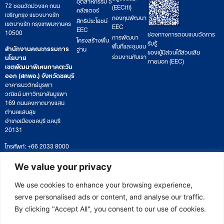
อุตสาหกรรม 5
72 ซอยวัดม่วงแค ถนน
(EECiti)
คลัสเตอร์
เจริญกรุง แขวงบางรัก
กองทุนพัฒนา
สิทธิประโยชน์
เขตบางรัก กรุงเทพมหานคร
EEC
EEC
10500
ช่องทางการตอบแบบวัดการ
การพัฒนา
โครงสร้างพื้น
รับรู้
พื้นที่และชุมชน
สำนักงานคณะกรรมการ
ฐาน
ของผู้มีส่วนได้ส่วนเสีย
ร่วมงานกับเรา
นโยบาย
ภายนอก (EEC)
เขตพัฒนาพิเศษภาคตะวัน
ออก (สกพอ.) จังหวัดชลบุรี
อาคารนววิทย์บูรพา
วณิชย์ มหาวิทยาลัยบูรพา
169 ถนนลงหาดบางแสน
ตำบลแสนสุข
อำเภอเมืองชลบุรี ชลบุรี
20131
โทรศัพท์: +66 2033 8000
เวลาทำการ: จันทร์ – ศุกร์
09:00 – 17:00 น.
We value your privacy
ติดตามหนังสือหรือยื่นเอกสาร
saraban@eeco.or.th
We use cookies to enhance your browsing experience,
serve personalised ads or content, and analyse our traffic.
By clicking "Accept All", you consent to our use of cookies.