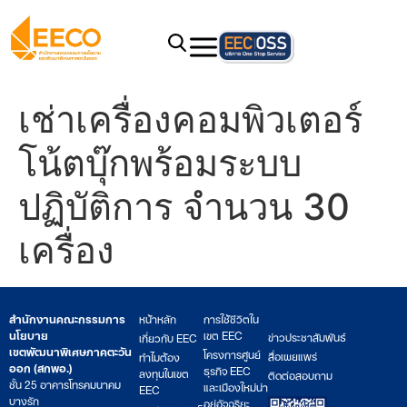
เช่าเครื่องคอมพิวเตอร์
โน้ตบุ๊กพร้อมระบบ
ปฏิบัติการ จำนวน 30
เครื่อง
สำนักงานคณะกรรมการ
หน้าหลัก
การใช้ชีวิตใน
นโยบาย
เขต EEC
ข่าวประชาสัมพันธ์
เกี่ยวกับ EEC
เขตพัฒนาพิเศษภาคตะวัน
โครงการศูนย์
สื่อเผยแพร่
ทำไมต้อง
ออก (สกพอ.)
ธุรกิจ EEC
ลงทุนในเขต
ติดต่อสอบถาม
ชั้น 25 อาคารโทรคมนาคม
และเมืองใหม่น่า
EEC
บางรัก
อยู่อัจฉริยะ