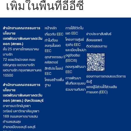
เพิ่มในพื้นที่อีอีซี
สำนักงานคณะกรรมการ
หน้าหลัก
การใช้ชีวิตใน
นโยบาย
เขต EEC
ข่าวประชาสัมพันธ์
เกี่ยวกับ EEC
เขตพัฒนาพิเศษภาคตะวัน
โครงการศูนย์
สื่อเผยแพร่
ทำไมต้อง
ออก (สกพอ.)
ธุรกิจ EEC
ลงทุนในเขต
ติดต่อสอบถาม
ชั้น 25 อาคารโทรคมนาคม
และเมืองใหม่น่า
EEC
บางรัก
อยู่อัจฉริยะ
อุตสาหกรรม 5
72 ซอยวัดม่วงแค ถนน
(EECiti)
คลัสเตอร์
เจริญกรุง แขวงบางรัก
กองทุนพัฒนา
สิทธิประโยชน์
เขตบางรัก กรุงเทพมหานคร
EEC
EEC
10500
ช่องทางการตอบแบบวัดการ
การพัฒนา
โครงสร้างพื้น
รับรู้
พื้นที่และชุมชน
สำนักงานคณะกรรมการ
ฐาน
ของผู้มีส่วนได้ส่วนเสีย
ร่วมงานกับเรา
นโยบาย
ภายนอก (EEC)
เขตพัฒนาพิเศษภาคตะวัน
ออก (สกพอ.) จังหวัดชลบุรี
อาคารนววิทย์บูรพา
วณิชย์ มหาวิทยาลัยบูรพา
169 ถนนลงหาดบางแสน
ตำบลแสนสุข
อำเภอเมืองชลบุรี ชลบุรี