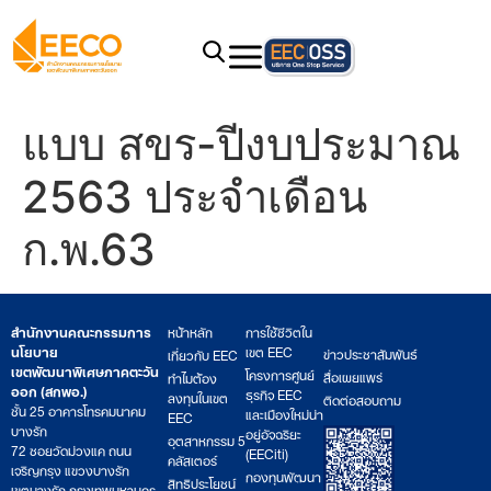
แบบ สขร-ปีงบประมาณ
2563 ประจำเดือน
ก.พ.63
สำนักงานคณะกรรมการ
หน้าหลัก
การใช้ชีวิตใน
นโยบาย
เขต EEC
ข่าวประชาสัมพันธ์
เกี่ยวกับ EEC
เขตพัฒนาพิเศษภาคตะวัน
โครงการศูนย์
สื่อเผยแพร่
ทำไมต้อง
ออก (สกพอ.)
ธุรกิจ EEC
ลงทุนในเขต
ติดต่อสอบถาม
ชั้น 25 อาคารโทรคมนาคม
และเมืองใหม่น่า
EEC
บางรัก
อยู่อัจฉริยะ
อุตสาหกรรม 5
72 ซอยวัดม่วงแค ถนน
(EECiti)
คลัสเตอร์
เจริญกรุง แขวงบางรัก
กองทุนพัฒนา
สิทธิประโยชน์
เขตบางรัก กรุงเทพมหานคร