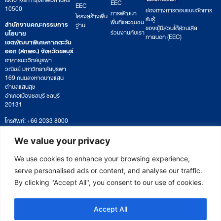
EEC
EEC
10500
ช่องทางการตอบแบบวัดการ
การพัฒนา
โครงสร้างพื้น
รับรู้
พื้นที่และชุมชน
สำนักงานคณะกรรมการ
ฐาน
ของผู้มีส่วนได้ส่วนเสีย
ร่วมงานกับเรา
นโยบาย
ภายนอก (EEC)
เขตพัฒนาพิเศษภาคตะวัน
ออก (สกพอ.) จังหวัดชลบุรี
อาคารนววิทย์บูรพา
วณิชย์ มหาวิทยาลัยบูรพา
169 ถนนลงหาดบางแสน
ตำบลแสนสุข
อำเภอเมืองชลบุรี ชลบุรี
20131
โทรศัพท์: +66 2033 8000
เวลาทำการ: จันทร์ – ศุกร์
09:00 – 17:00 น.
We value your privacy
ติดตามหนังสือหรือยื่นเอกสาร
saraban@eeco.or.th
We use cookies to enhance your browsing experience,
serve personalised ads or content, and analyse our traffic.
By clicking "Accept All", you consent to our use of cookies.
Copyright © 2025 Eastern Economic Corridor Office (EECO)
Accept All