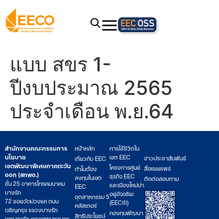
แบบ สขร 1-
ปีงบประมาณ 2565
ประจำเดือน พ.ย.64
สำนักงานคณะกรรมการ
หน้าหลัก
การใช้ชีวิตใน
นโยบาย
เขต EEC
ข่าวประชาสัมพันธ์
เกี่ยวกับ EEC
เขตพัฒนาพิเศษภาคตะวัน
โครงการศูนย์
สื่อเผยแพร่
ทำไมต้อง
ออก (สกพอ.)
ธุรกิจ EEC
ลงทุนในเขต
ติดต่อสอบถาม
ชั้น 25 อาคารโทรคมนาคม
และเมืองใหม่น่า
EEC
บางรัก
อยู่อัจฉริยะ
อุตสาหกรรม 5
72 ซอยวัดม่วงแค ถนน
(EECiti)
คลัสเตอร์
เจริญกรุง แขวงบางรัก
กองทุนพัฒนา
สิทธิประโยชน์
เขตบางรัก กรุงเทพมหานคร