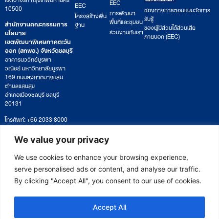
EEC
EEC
10500
ช่องทางการตอบแบบวัดการ
การพัฒนา
โครงสร้างพื้น
รับรู้
พื้นที่และชุมชน
สำนักงานคณะกรรมการ
ฐาน
ของผู้มีส่วนได้ส่วนเสีย
ร่วมงานกับเรา
นโยบาย
ภายนอก (EEC)
เขตพัฒนาพิเศษภาคตะวัน
ออก (สกพอ.) จังหวัดชลบุรี
อาคารนววิทย์บูรพา
วณิชย์ มหาวิทยาลัยบูรพา
169 ถนนลงหาดบางแสน
ตำบลแสนสุข
อำเภอเมืองชลบุรี ชลบุรี
20131
โทรศัพท์: +66 2033 8000
เวลาทำการ: จันทร์ – ศุกร์
09:00 – 17:00 น.
We value your privacy
ติดตามหนังสือหรือยื่นเอกสาร
saraban@eeco.or.th
We use cookies to enhance your browsing experience,
serve personalised ads or content, and analyse our traffic.
By clicking "Accept All", you consent to our use of cookies.
Copyright © 2025 Eastern Economic Corridor Office (EECO)
Accept All