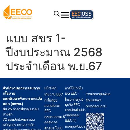
แบบ สขร 1-
ปีงบประมาณ 2568
ประจำเดือน พ.ย.67
สำนักงานคณะกรรมการ
หน้าหลัก
การใช้ชีวิตใน
นโยบาย
เขต EEC
ข่าวประชาสัมพันธ์
เกี่ยวกับ EEC
เขตพัฒนาพิเศษภาคตะวัน
โครงการศูนย์
สื่อเผยแพร่
ทำไมต้อง
ออก (สกพอ.)
ธุรกิจ EEC
ลงทุนในเขต
ติดต่อสอบถาม
ชั้น 25 อาคารโทรคมนาคม
และเมืองใหม่น่า
EEC
บางรัก
อยู่อัจฉริยะ
อุตสาหกรรม 5
72 ซอยวัดม่วงแค ถนน
(EECiti)
คลัสเตอร์
เจริญกรุง แขวงบางรัก
กองทุนพัฒนา
สิทธิประโยชน์
เขตบางรัก กรุงเทพมหานคร