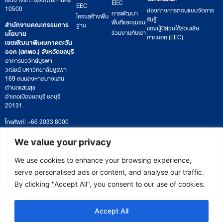
EEC
EEC
10500
ช่องทางการตอบแบบวัดการ
การพัฒนา
โครงสร้างพื้น
รับรู้
พื้นที่และชุมชน
สำนักงานคณะกรรมการ
ฐาน
ของผู้มีส่วนได้ส่วนเสีย
ร่วมงานกับเรา
นโยบาย
ภายนอก (EEC)
เขตพัฒนาพิเศษภาคตะวัน
ออก (สกพอ.) จังหวัดชลบุรี
อาคารนววิทย์บูรพา
วณิชย์ มหาวิทยาลัยบูรพา
169 ถนนลงหาดบางแสน
ตำบลแสนสุข
อำเภอเมืองชลบุรี ชลบุรี
20131
โทรศัพท์: +66 2033 8000
เวลาทำการ: จันทร์ – ศุกร์
09:00 – 17:00 น.
We value your privacy
ติดตามหนังสือหรือยื่นเอกสาร
saraban@eeco.or.th
We use cookies to enhance your browsing experience,
serve personalised ads or content, and analyse our traffic.
By clicking "Accept All", you consent to our use of cookies.
Copyright © 2025 Eastern Economic Corridor Office (EECO)
Accept All