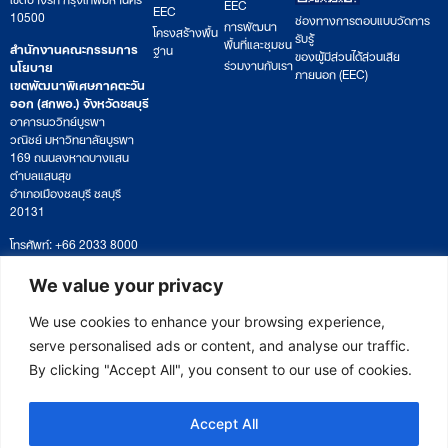
EEC
EEC
10500
ช่องทางการตอบแบบวัดการ
การพัฒนา
โครงสร้างพื้น
รับรู้
พื้นที่และชุมชน
สำนักงานคณะกรรมการ
ฐาน
ของผู้มีส่วนได้ส่วนเสีย
ร่วมงานกับเรา
นโยบาย
ภายนอก (EEC)
เขตพัฒนาพิเศษภาคตะวัน
ออก (สกพอ.) จังหวัดชลบุรี
อาคารนววิทย์บูรพา
วณิชย์ มหาวิทยาลัยบูรพา
169 ถนนลงหาดบางแสน
ตำบลแสนสุข
อำเภอเมืองชลบุรี ชลบุรี
20131
โทรศัพท์: +66 2033 8000
เวลาทำการ: จันทร์ – ศุกร์
09:00 – 17:00 น.
We value your privacy
ติดตามหนังสือหรือยื่นเอกสาร
saraban@eeco.or.th
We use cookies to enhance your browsing experience,
serve personalised ads or content, and analyse our traffic.
By clicking "Accept All", you consent to our use of cookies.
Copyright © 2025 Eastern Economic Corridor Office (EECO)
Accept All