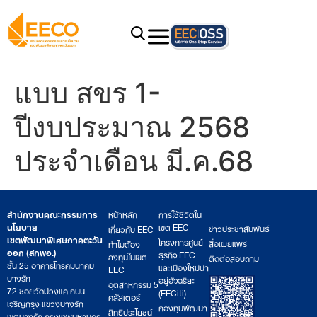
แบบ สขร 1-
ปีงบประมาณ 2568
ประจำเดือน มี.ค.68
สำนักงานคณะกรรมการ
หน้าหลัก
การใช้ชีวิตใน
นโยบาย
เขต EEC
ข่าวประชาสัมพันธ์
เกี่ยวกับ EEC
เขตพัฒนาพิเศษภาคตะวัน
โครงการศูนย์
สื่อเผยแพร่
ทำไมต้อง
ออก (สกพอ.)
ธุรกิจ EEC
ลงทุนในเขต
ติดต่อสอบถาม
ชั้น 25 อาคารโทรคมนาคม
และเมืองใหม่น่า
EEC
บางรัก
อยู่อัจฉริยะ
อุตสาหกรรม 5
72 ซอยวัดม่วงแค ถนน
(EECiti)
คลัสเตอร์
เจริญกรุง แขวงบางรัก
กองทุนพัฒนา
สิทธิประโยชน์
เขตบางรัก กรุงเทพมหานคร