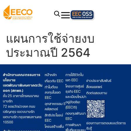
แผนการใช้จ่ายงบ
ประมาณปี 2564
สำนักงานคณะกรรมการ
หน้าหลัก
การใช้ชีวิตใน
นโยบาย
เขต EEC
ข่าวประชาสัมพันธ์
เกี่ยวกับ EEC
เขตพัฒนาพิเศษภาคตะวัน
โครงการศูนย์
สื่อเผยแพร่
ทำไมต้อง
ออก (สกพอ.)
ธุรกิจ EEC
ลงทุนในเขต
ติดต่อสอบถาม
ชั้น 25 อาคารโทรคมนาคม
และเมืองใหม่น่า
EEC
บางรัก
อยู่อัจฉริยะ
อุตสาหกรรม 5
72 ซอยวัดม่วงแค ถนน
(EECiti)
คลัสเตอร์
เจริญกรุง แขวงบางรัก
กองทุนพัฒนา
สิทธิประโยชน์
เขตบางรัก กรุงเทพมหานคร
EEC
EEC
10500
ช่องทางการตอบแบบวัดการ
การพัฒนา
โครงสร้างพื้น
รับรู้
พื้นที่และชุมชน
สำนักงานคณะกรรมการ