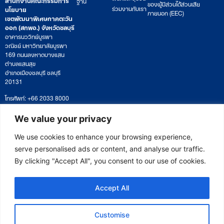
ฐาน
ของผู้มีส่วนได้ส่วนเสีย
ร่วมงานกับเรา
นโยบาย
ภายนอก (EEC)
เขตพัฒนาพิเศษภาคตะวัน
ออก (สกพอ.) จังหวัดชลบุรี
อาคารนววิทย์บูรพา
วณิชย์ มหาวิทยาลัยบูรพา
169 ถนนลงหาดบางแสน
ตำบลแสนสุข
อำเภอเมืองชลบุรี ชลบุรี
20131
โทรศัพท์: +66 2033 8000
เวลาทำการ: จันทร์ – ศุกร์
09:00 – 17:00 น.
We value your privacy
ติดตามหนังสือหรือยื่นเอกสาร
saraban@eeco.or.th
We use cookies to enhance your browsing experience,
serve personalised ads or content, and analyse our traffic.
By clicking "Accept All", you consent to our use of cookies.
Copyright © 2025 Eastern Economic Corridor Office (EECO)
Accept All
Customise