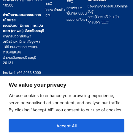
EEC
EEC
10500
ช่องทางการตอบแบบวัดการ
การพัฒนา
โครงสร้างพื้น
รับรู้
พื้นที่และชุมชน
สำนักงานคณะกรรมการ
ฐาน
ของผู้มีส่วนได้ส่วนเสีย
ร่วมงานกับเรา
นโยบาย
ภายนอก (EEC)
เขตพัฒนาพิเศษภาคตะวัน
ออก (สกพอ.) จังหวัดชลบุรี
อาคารนววิทย์บูรพา
วณิชย์ มหาวิทยาลัยบูรพา
169 ถนนลงหาดบางแสน
ตำบลแสนสุข
อำเภอเมืองชลบุรี ชลบุรี
20131
โทรศัพท์: +66 2033 8000
เวลาทำการ: จันทร์ – ศุกร์
09:00 – 17:00 น.
We value your privacy
ติดตามหนังสือหรือยื่นเอกสาร
saraban@eeco.or.th
We use cookies to enhance your browsing experience,
serve personalised ads or content, and analyse our traffic.
By clicking "Accept All", you consent to our use of cookies.
Copyright © 2025 Eastern Economic Corridor Office (EECO)
Accept All