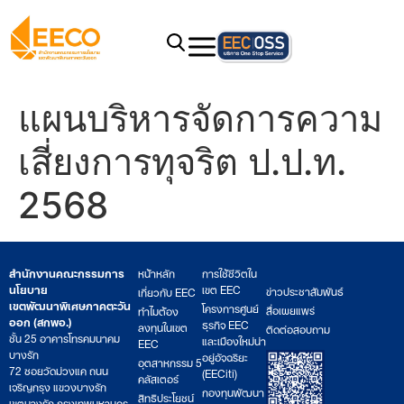
แผนบริหารจัดการความ
เสี่ยงการทุจริต ป.ป.ท.
2568
สำนักงานคณะกรรมการ
หน้าหลัก
การใช้ชีวิตใน
นโยบาย
เขต EEC
ข่าวประชาสัมพันธ์
เกี่ยวกับ EEC
เขตพัฒนาพิเศษภาคตะวัน
โครงการศูนย์
สื่อเผยแพร่
ทำไมต้อง
ออก (สกพอ.)
ธุรกิจ EEC
ลงทุนในเขต
ติดต่อสอบถาม
ชั้น 25 อาคารโทรคมนาคม
และเมืองใหม่น่า
EEC
บางรัก
อยู่อัจฉริยะ
อุตสาหกรรม 5
72 ซอยวัดม่วงแค ถนน
(EECiti)
คลัสเตอร์
เจริญกรุง แขวงบางรัก
กองทุนพัฒนา
สิทธิประโยชน์
เขตบางรัก กรุงเทพมหานคร