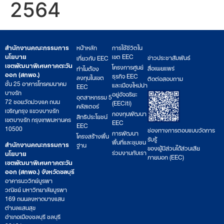
2564
สำนักงานคณะกรรมการ
หน้าหลัก
การใช้ชีวิตใน
นโยบาย
เขต EEC
ข่าวประชาสัมพันธ์
เกี่ยวกับ EEC
เขตพัฒนาพิเศษภาคตะวัน
โครงการศูนย์
สื่อเผยแพร่
ทำไมต้อง
ออก (สกพอ.)
ธุรกิจ EEC
ลงทุนในเขต
ติดต่อสอบถาม
ชั้น 25 อาคารโทรคมนาคม
และเมืองใหม่น่า
EEC
บางรัก
อยู่อัจฉริยะ
อุตสาหกรรม 5
72 ซอยวัดม่วงแค ถนน
(EECiti)
คลัสเตอร์
เจริญกรุง แขวงบางรัก
กองทุนพัฒนา
สิทธิประโยชน์
เขตบางรัก กรุงเทพมหานคร
EEC
EEC
10500
ช่องทางการตอบแบบวัดการ
การพัฒนา
โครงสร้างพื้น
รับรู้
พื้นที่และชุมชน
สำนักงานคณะกรรมการ
ฐาน
ของผู้มีส่วนได้ส่วนเสีย
ร่วมงานกับเรา
นโยบาย
ภายนอก (EEC)
เขตพัฒนาพิเศษภาคตะวัน
ออก (สกพอ.) จังหวัดชลบุรี
อาคารนววิทย์บูรพา
วณิชย์ มหาวิทยาลัยบูรพา
169 ถนนลงหาดบางแสน
ตำบลแสนสุข
อำเภอเมืองชลบุรี ชลบุรี