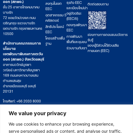
ออก (สกพอ.)
ธุรกิจ EEC
ลงทุนในเขต
ติดต่อสอบถาม
ชั้น 25 อาคารโทรคมนาคม
และเมืองใหม่น่า
EEC
บางรัก
อยู่อัจฉริยะ
อุตสาหกรรม 5
72 ซอยวัดม่วงแค ถนน
(EECiti)
คลัสเตอร์
เจริญกรุง แขวงบางรัก
กองทุนพัฒนา
สิทธิประโยชน์
เขตบางรัก กรุงเทพมหานคร
EEC
EEC
10500
ช่องทางการตอบแบบวัดการ
การพัฒนา
โครงสร้างพื้น
รับรู้
พื้นที่และชุมชน
สำนักงานคณะกรรมการ
ฐาน
ของผู้มีส่วนได้ส่วนเสีย
ร่วมงานกับเรา
นโยบาย
ภายนอก (EEC)
เขตพัฒนาพิเศษภาคตะวัน
ออก (สกพอ.) จังหวัดชลบุรี
อาคารนววิทย์บูรพา
วณิชย์ มหาวิทยาลัยบูรพา
169 ถนนลงหาดบางแสน
ตำบลแสนสุข
อำเภอเมืองชลบุรี ชลบุรี
20131
โทรศัพท์: +66 2033 8000
เวลาทำการ: จันทร์ – ศุกร์
09:00 – 17:00 น.
We value your privacy
ติดตามหนังสือหรือยื่นเอกสาร
saraban@eeco.or.th
We use cookies to enhance your browsing experience,
serve personalised ads or content, and analyse our traffic.