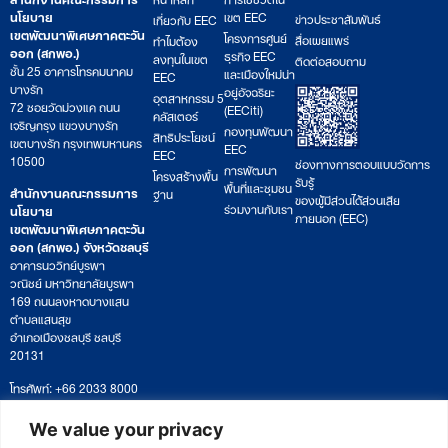
นโยบาย
เขต EEC
ข่าวประชาสัมพันธ์
เกี่ยวกับ EEC
เขตพัฒนาพิเศษภาคตะวัน
โครงการศูนย์
สื่อเผยแพร่
ทำไมต้อง
ออก (สกพอ.)
ธุรกิจ EEC
ลงทุนในเขต
ติดต่อสอบถาม
ชั้น 25 อาคารโทรคมนาคม
และเมืองใหม่น่า
EEC
บางรัก
อยู่อัจฉริยะ
อุตสาหกรรม 5
72 ซอยวัดม่วงแค ถนน
(EECiti)
คลัสเตอร์
เจริญกรุง แขวงบางรัก
กองทุนพัฒนา
สิทธิประโยชน์
เขตบางรัก กรุงเทพมหานคร
EEC
EEC
10500
ช่องทางการตอบแบบวัดการ
การพัฒนา
โครงสร้างพื้น
รับรู้
พื้นที่และชุมชน
สำนักงานคณะกรรมการ
ฐาน
ของผู้มีส่วนได้ส่วนเสีย
ร่วมงานกับเรา
นโยบาย
ภายนอก (EEC)
เขตพัฒนาพิเศษภาคตะวัน
ออก (สกพอ.) จังหวัดชลบุรี
อาคารนววิทย์บูรพา
วณิชย์ มหาวิทยาลัยบูรพา
169 ถนนลงหาดบางแสน
ตำบลแสนสุข
อำเภอเมืองชลบุรี ชลบุรี
20131
โทรศัพท์: +66 2033 8000
เวลาทำการ: จันทร์ – ศุกร์
09:00 – 17:00 น.
We value your privacy
ติดตามหนังสือหรือยื่นเอกสาร