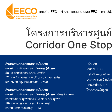
เกี่ยวกับ EEC
ทำงาน และลงทุนในเขต EEC
การใช้ช
โครงการบริหารศูนย
Corridor One Sto
สำนักงานคณะกรรมการนโยบาย
หน้าหลัก
เขตพัฒนาพิเศษภาคตะวันออก (สกพอ.)
เกี่ยวกับ EEC
ชั้น 25 อาคารโทรคมนาคม บางรัก
ทำไมต้องลงทุนในเข
72 ซอยวัดม่วงแค ถนนเจริญกรุง แขวงบางรัก
อุตสาหกรรม 5 คลัสเ
เขตบางรัก กรุงเทพมหานคร 10500
สิทธิประโยชน์ EEC
สำนักงานคณะกรรมการนโยบาย
โครงสร้างพื้นฐาน
เขตพัฒนาพิเศษภาคตะวันออก (สกพอ.) จังหวัดชลบุรี
อาคารนววิทย์บูรพาวณิชย์ มหาวิทยาลัยบูรพา
169 ถนนลงหาดบางแสน ตำบลแสนสุข
อำเภอเมืองชลบุรี ชลบุรี 20131