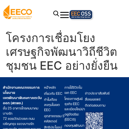
โครงการเชื่อมโยง
เศรษฐกิจพัฒนาวิถีชีวิต
ชุมชน EEC อย่างยั่งยืน
สำนักงานคณะกรรมการ
หน้าหลัก
การใช้ชีวิตใน
นโยบาย
เขต EEC
ข่าวประชาสัมพันธ์
เกี่ยวกับ EEC
เขตพัฒนาพิเศษภาคตะวัน
โครงการศูนย์
สื่อเผยแพร่
ทำไมต้อง
ออก (สกพอ.)
ธุรกิจ EEC
ลงทุนในเขต
ติดต่อสอบถาม
ชั้น 25 อาคารโทรคมนาคม
และเมืองใหม่น่า
EEC
บางรัก
อยู่อัจฉริยะ
อุตสาหกรรม 5
72 ซอยวัดม่วงแค ถนน
(EECiti)
คลัสเตอร์
เจริญกรุง แขวงบางรัก
กองทุนพัฒนา
สิทธิประโยชน์
เขตบางรัก กรุงเทพมหานคร