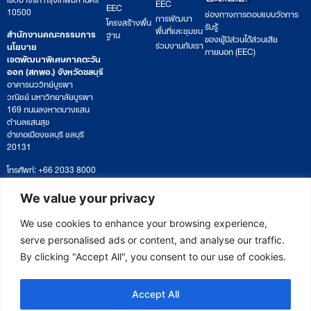
EEC
EEC
10500
ช่องทางการตอบแบบวัดการ
การพัฒนา
โครงสร้างพื้น
รับรู้
พื้นที่และชุมชน
สำนักงานคณะกรรมการ
ฐาน
ของผู้มีส่วนได้ส่วนเสีย
ร่วมงานกับเรา
นโยบาย
ภายนอก (EEC)
เขตพัฒนาพิเศษภาคตะวัน
ออก (สกพอ.) จังหวัดชลบุรี
อาคารนววิทย์บูรพา
วณิชย์ มหาวิทยาลัยบูรพา
169 ถนนลงหาดบางแสน
ตำบลแสนสุข
อำเภอเมืองชลบุรี ชลบุรี
20131
โทรศัพท์: +66 2033 8000
เวลาทำการ: จันทร์ – ศุกร์
09:00 – 17:00 น.
We value your privacy
ติดตามหนังสือหรือยื่นเอกสาร
saraban@eeco.or.th
We use cookies to enhance your browsing experience,
serve personalised ads or content, and analyse our traffic.
By clicking "Accept All", you consent to our use of cookies.
Copyright © 2025 Eastern Economic Corridor Office (EECO)
Accept All