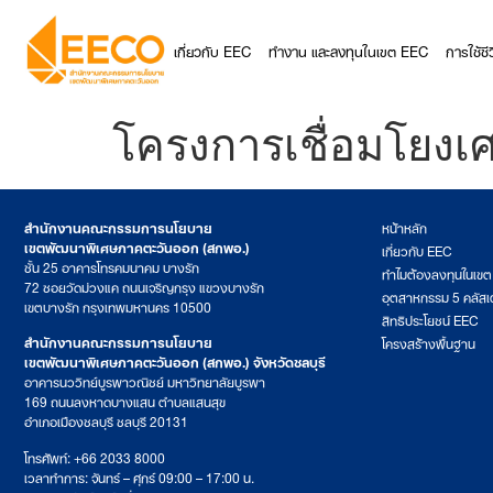
เกี่ยวกับ EEC
ทำงาน และลงทุนในเขต EEC
การใช้ช
โครงการเชื่อมโยงเศร
สำนักงานคณะกรรมการนโยบาย
หน้าหลัก
เขตพัฒนาพิเศษภาคตะวันออก (สกพอ.)
เกี่ยวกับ EEC
ชั้น 25 อาคารโทรคมนาคม บางรัก
ทำไมต้องลงทุนในเข
72 ซอยวัดม่วงแค ถนนเจริญกรุง แขวงบางรัก
อุตสาหกรรม 5 คลัสเ
เขตบางรัก กรุงเทพมหานคร 10500
สิทธิประโยชน์ EEC
สำนักงานคณะกรรมการนโยบาย
โครงสร้างพื้นฐาน
เขตพัฒนาพิเศษภาคตะวันออก (สกพอ.) จังหวัดชลบุรี
อาคารนววิทย์บูรพาวณิชย์ มหาวิทยาลัยบูรพา
169 ถนนลงหาดบางแสน ตำบลแสนสุข
อำเภอเมืองชลบุรี ชลบุรี 20131
โทรศัพท์: +66 2033 8000
เวลาทำการ: จันทร์ – ศุกร์ 09:00 – 17:00 น.