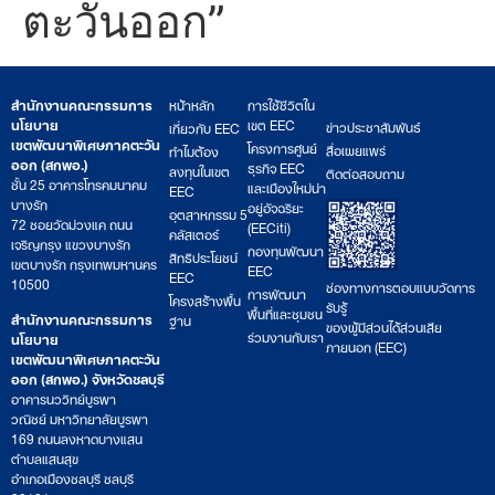
ตะวันออก”
สำนักงานคณะกรรมการ
หน้าหลัก
การใช้ชีวิตใน
นโยบาย
เขต EEC
ข่าวประชาสัมพันธ์
เกี่ยวกับ EEC
เขตพัฒนาพิเศษภาคตะวัน
โครงการศูนย์
สื่อเผยแพร่
ทำไมต้อง
ออก (สกพอ.)
ธุรกิจ EEC
ลงทุนในเขต
ติดต่อสอบถาม
ชั้น 25 อาคารโทรคมนาคม
และเมืองใหม่น่า
EEC
บางรัก
อยู่อัจฉริยะ
อุตสาหกรรม 5
72 ซอยวัดม่วงแค ถนน
(EECiti)
คลัสเตอร์
เจริญกรุง แขวงบางรัก
กองทุนพัฒนา
สิทธิประโยชน์
เขตบางรัก กรุงเทพมหานคร
EEC
EEC
10500
ช่องทางการตอบแบบวัดการ
การพัฒนา
โครงสร้างพื้น
รับรู้
พื้นที่และชุมชน
สำนักงานคณะกรรมการ
ฐาน
ของผู้มีส่วนได้ส่วนเสีย
ร่วมงานกับเรา
นโยบาย
ภายนอก (EEC)
เขตพัฒนาพิเศษภาคตะวัน
ออก (สกพอ.) จังหวัดชลบุรี
อาคารนววิทย์บูรพา
วณิชย์ มหาวิทยาลัยบูรพา
169 ถนนลงหาดบางแสน
ตำบลแสนสุข
อำเภอเมืองชลบุรี ชลบุรี