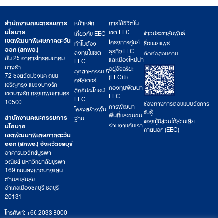
สำนักงานคณะกรรมการ
หน้าหลัก
การใช้ชีวิตใน
นโยบาย
เขต EEC
ข่าวประชาสัมพันธ์
เกี่ยวกับ EEC
เขตพัฒนาพิเศษภาคตะวัน
โครงการศูนย์
สื่อเผยแพร่
ทำไมต้อง
ออก (สกพอ.)
ธุรกิจ EEC
ลงทุนในเขต
ติดต่อสอบถาม
ชั้น 25 อาคารโทรคมนาคม
และเมืองใหม่น่า
EEC
บางรัก
อยู่อัจฉริยะ
อุตสาหกรรม 5
72 ซอยวัดม่วงแค ถนน
(EECiti)
คลัสเตอร์
เจริญกรุง แขวงบางรัก
กองทุนพัฒนา
สิทธิประโยชน์
เขตบางรัก กรุงเทพมหานคร
EEC
EEC
10500
ช่องทางการตอบแบบวัดการ
การพัฒนา
โครงสร้างพื้น
รับรู้
พื้นที่และชุมชน
สำนักงานคณะกรรมการ
ฐาน
ของผู้มีส่วนได้ส่วนเสีย
ร่วมงานกับเรา
นโยบาย
ภายนอก (EEC)
เขตพัฒนาพิเศษภาคตะวัน
ออก (สกพอ.) จังหวัดชลบุรี
อาคารนววิทย์บูรพา
วณิชย์ มหาวิทยาลัยบูรพา
169 ถนนลงหาดบางแสน
ตำบลแสนสุข
อำเภอเมืองชลบุรี ชลบุรี
20131
โทรศัพท์: +66 2033 8000