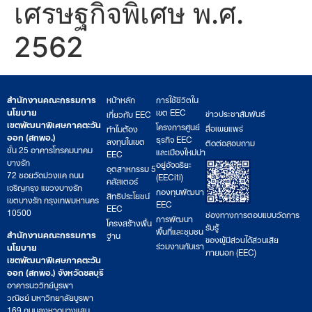
เศรษฐกิจพิเศษ พ.ศ.
2562
สำนักงานคณะกรรมการ
หน้าหลัก
การใช้ชีวิตใน
นโยบาย
เขต EEC
ข่าวประชาสัมพันธ์
เกี่ยวกับ EEC
เขตพัฒนาพิเศษภาคตะวัน
โครงการศูนย์
สื่อเผยแพร่
ทำไมต้อง
ออก (สกพอ.)
ธุรกิจ EEC
ลงทุนในเขต
ติดต่อสอบถาม
ชั้น 25 อาคารโทรคมนาคม
และเมืองใหม่น่า
EEC
บางรัก
อยู่อัจฉริยะ
อุตสาหกรรม 5
72 ซอยวัดม่วงแค ถนน
(EECiti)
คลัสเตอร์
เจริญกรุง แขวงบางรัก
กองทุนพัฒนา
สิทธิประโยชน์
เขตบางรัก กรุงเทพมหานคร
EEC
EEC
10500
ช่องทางการตอบแบบวัดการ
การพัฒนา
โครงสร้างพื้น
รับรู้
พื้นที่และชุมชน
สำนักงานคณะกรรมการ
ฐาน
ของผู้มีส่วนได้ส่วนเสีย
ร่วมงานกับเรา
นโยบาย
ภายนอก (EEC)
เขตพัฒนาพิเศษภาคตะวัน
ออก (สกพอ.) จังหวัดชลบุรี
อาคารนววิทย์บูรพา
วณิชย์ มหาวิทยาลัยบูรพา
169 ถนนลงหาดบางแสน