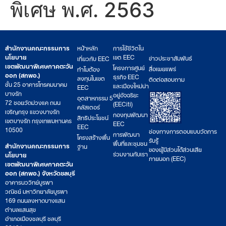
พิเศษ พ.ศ. 2563
สำนักงานคณะกรรมการ
หน้าหลัก
การใช้ชีวิตใน
นโยบาย
เขต EEC
ข่าวประชาสัมพันธ์
เกี่ยวกับ EEC
เขตพัฒนาพิเศษภาคตะวัน
โครงการศูนย์
สื่อเผยแพร่
ทำไมต้อง
ออก (สกพอ.)
ธุรกิจ EEC
ลงทุนในเขต
ติดต่อสอบถาม
ชั้น 25 อาคารโทรคมนาคม
และเมืองใหม่น่า
EEC
บางรัก
อยู่อัจฉริยะ
อุตสาหกรรม 5
72 ซอยวัดม่วงแค ถนน
(EECiti)
คลัสเตอร์
เจริญกรุง แขวงบางรัก
กองทุนพัฒนา
สิทธิประโยชน์
เขตบางรัก กรุงเทพมหานคร
EEC
EEC
10500
ช่องทางการตอบแบบวัดการ
การพัฒนา
โครงสร้างพื้น
รับรู้
พื้นที่และชุมชน
สำนักงานคณะกรรมการ
ฐาน
ของผู้มีส่วนได้ส่วนเสีย
ร่วมงานกับเรา
นโยบาย
ภายนอก (EEC)
เขตพัฒนาพิเศษภาคตะวัน
ออก (สกพอ.) จังหวัดชลบุรี
อาคารนววิทย์บูรพา
วณิชย์ มหาวิทยาลัยบูรพา
169 ถนนลงหาดบางแสน
ตำบลแสนสุข
อำเภอเมืองชลบุรี ชลบุรี