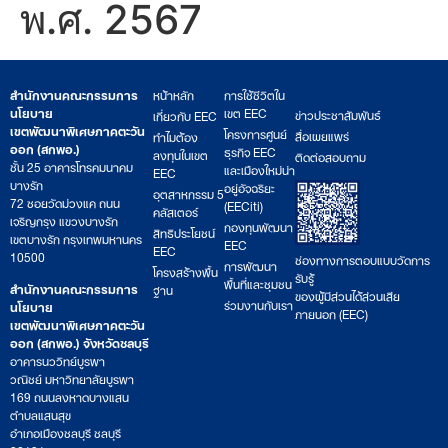
พ.ศ. 2567
สำนักงานคณะกรรมการ
หน้าหลัก
การใช้ชีวิตใน
นโยบาย
เขต EEC
ข่าวประชาสัมพันธ์
เกี่ยวกับ EEC
เขตพัฒนาพิเศษภาคตะวัน
โครงการศูนย์
สื่อเผยแพร่
ทำไมต้อง
ออก (สกพอ.)
ธุรกิจ EEC
ลงทุนในเขต
ติดต่อสอบถาม
ชั้น 25 อาคารโทรคมนาคม
และเมืองใหม่น่า
EEC
บางรัก
อยู่อัจฉริยะ
อุตสาหกรรม 5
72 ซอยวัดม่วงแค ถนน
(EECiti)
คลัสเตอร์
เจริญกรุง แขวงบางรัก
กองทุนพัฒนา
สิทธิประโยชน์
เขตบางรัก กรุงเทพมหานคร
EEC
EEC
10500
ช่องทางการตอบแบบวัดการ
การพัฒนา
โครงสร้างพื้น
รับรู้
พื้นที่และชุมชน
สำนักงานคณะกรรมการ
ฐาน
ของผู้มีส่วนได้ส่วนเสีย
ร่วมงานกับเรา
นโยบาย
ภายนอก (EEC)
เขตพัฒนาพิเศษภาคตะวัน
ออก (สกพอ.) จังหวัดชลบุรี
อาคารนววิทย์บูรพา
วณิชย์ มหาวิทยาลัยบูรพา
169 ถนนลงหาดบางแสน
ตำบลแสนสุข
อำเภอเมืองชลบุรี ชลบุรี