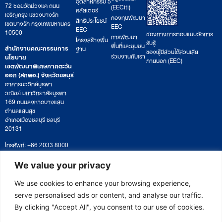
อุตสาหกรรม 5
72 ซอยวัดม่วงแค ถนน
(EECiti)
คลัสเตอร์
เจริญกรุง แขวงบางรัก
กองทุนพัฒนา
สิทธิประโยชน์
เขตบางรัก กรุงเทพมหานคร
EEC
EEC
10500
ช่องทางการตอบแบบวัดการ
การพัฒนา
โครงสร้างพื้น
รับรู้
พื้นที่และชุมชน
สำนักงานคณะกรรมการ
ฐาน
ของผู้มีส่วนได้ส่วนเสีย
ร่วมงานกับเรา
นโยบาย
ภายนอก (EEC)
เขตพัฒนาพิเศษภาคตะวัน
ออก (สกพอ.) จังหวัดชลบุรี
อาคารนววิทย์บูรพา
วณิชย์ มหาวิทยาลัยบูรพา
169 ถนนลงหาดบางแสน
ตำบลแสนสุข
อำเภอเมืองชลบุรี ชลบุรี
20131
โทรศัพท์: +66 2033 8000
เวลาทำการ: จันทร์ – ศุกร์
09:00 – 17:00 น.
We value your privacy
ติดตามหนังสือหรือยื่นเอกสาร
saraban@eeco.or.th
We use cookies to enhance your browsing experience,
serve personalised ads or content, and analyse our traffic.
By clicking "Accept All", you consent to our use of cookies.