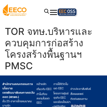
TOR จทษ.บริหารและ
ควบคุมการก่อสร้าง
โครงสร้างพื้นฐานฯ
PMSC
สำนักงานคณะกรรมการ
หน้าหลัก
การใช้ชีวิตใน
นโยบาย
เขต EEC
ข่าวประชาสัมพันธ์
เกี่ยวกับ EEC
เขตพัฒนาพิเศษภาคตะวัน
โครงการศูนย์
สื่อเผยแพร่
ทำไมต้อง
ออก (สกพอ.)
ธุรกิจ EEC
ลงทุนในเขต
ติดต่อสอบถาม
ชั้น 25 อาคารโทรคมนาคม
และเมืองใหม่น่า
EEC
บางรัก
อยู่อัจฉริยะ