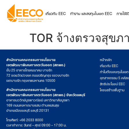
เกี่ยวกับ EEC
ทำงาน และลงทุนในเขต EEC
การใช้ช
TOR จ้างตรวจสุขภ
สำนักงานคณะกรรมการนโยบาย
หน้าหลัก
เขตพัฒนาพิเศษภาคตะวันออก (สกพอ.)
เกี่ยวกับ EEC
ชั้น 25 อาคารโทรคมนาคม บางรัก
ทำไมต้องลงทุนในเข
72 ซอยวัดม่วงแค ถนนเจริญกรุง แขวงบางรัก
อุตสาหกรรม 5 คลัสเ
เขตบางรัก กรุงเทพมหานคร 10500
สิทธิประโยชน์ EEC
สำนักงานคณะกรรมการนโยบาย
โครงสร้างพื้นฐาน
เขตพัฒนาพิเศษภาคตะวันออก (สกพอ.) จังหวัดชลบุรี
อาคารนววิทย์บูรพาวณิชย์ มหาวิทยาลัยบูรพา
169 ถนนลงหาดบางแสน ตำบลแสนสุข
อำเภอเมืองชลบุรี ชลบุรี 20131
โทรศัพท์: +66 2033 8000
เวลาทำการ: จันทร์ – ศุกร์ 09:00 – 17:00 น.