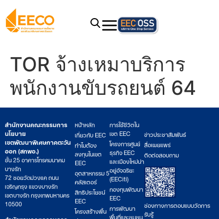
TOR จ้างเหมาบริการ
พนักงานขับรถยนต์ 64
สำนักงานคณะกรรมการ
หน้าหลัก
การใช้ชีวิตใน
นโยบาย
เขต EEC
ข่าวประชาสัมพันธ์
เกี่ยวกับ EEC
เขตพัฒนาพิเศษภาคตะวัน
โครงการศูนย์
สื่อเผยแพร่
ทำไมต้อง
ออก (สกพอ.)
ธุรกิจ EEC
ลงทุนในเขต
ติดต่อสอบถาม
ชั้น 25 อาคารโทรคมนาคม
และเมืองใหม่น่า
EEC
บางรัก
อยู่อัจฉริยะ
อุตสาหกรรม 5
72 ซอยวัดม่วงแค ถนน
(EECiti)
คลัสเตอร์
เจริญกรุง แขวงบางรัก
กองทุนพัฒนา
สิทธิประโยชน์
เขตบางรัก กรุงเทพมหานคร
EEC
EEC
10500
ช่องทางการตอบแบบวัดการ
การพัฒนา
โครงสร้างพื้น
รับรู้
พื้นที่และชุมชน
สำนักงานคณะกรรมการ