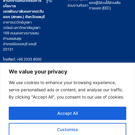
ฐาน
ของผู้มีส่วนได้ส่วนเสีย
ร่วมงานกับเรา
นโยบาย
ภายนอก (EEC)
เขตพัฒนาพิเศษภาคตะวัน
ออก (สกพอ.) จังหวัดชลบุรี
อาคารนววิทย์บูรพา
วณิชย์ มหาวิทยาลัยบูรพา
169 ถนนลงหาดบางแสน
ตำบลแสนสุข
อำเภอเมืองชลบุรี ชลบุรี
20131
โทรศัพท์: +66 2033 8000
เวลาทำการ: จันทร์ – ศุกร์
09:00 – 17:00 น.
We value your privacy
ติดตามหนังสือหรือยื่นเอกสาร
saraban@eeco.or.th
We use cookies to enhance your browsing experience,
serve personalised ads or content, and analyse our traffic.
By clicking "Accept All", you consent to our use of cookies.
Copyright © 2025 Eastern Economic Corridor Office (EECO)
Accept All
Customise