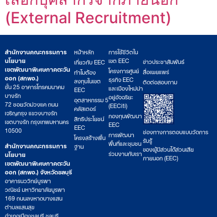
(External Recruitment)
สำนักงานคณะกรรมการ
หน้าหลัก
การใช้ชีวิตใน
นโยบาย
เขต EEC
ข่าวประชาสัมพันธ์
เกี่ยวกับ EEC
เขตพัฒนาพิเศษภาคตะวัน
โครงการศูนย์
สื่อเผยแพร่
ทำไมต้อง
ออก (สกพอ.)
ธุรกิจ EEC
ลงทุนในเขต
ติดต่อสอบถาม
ชั้น 25 อาคารโทรคมนาคม
และเมืองใหม่น่า
EEC
บางรัก
อยู่อัจฉริยะ
อุตสาหกรรม 5
72 ซอยวัดม่วงแค ถนน
(EECiti)
คลัสเตอร์
เจริญกรุง แขวงบางรัก
กองทุนพัฒนา
สิทธิประโยชน์
เขตบางรัก กรุงเทพมหานคร
EEC
EEC
10500
ช่องทางการตอบแบบวัดการ
การพัฒนา
โครงสร้างพื้น
รับรู้
พื้นที่และชุมชน
สำนักงานคณะกรรมการ
ฐาน
ของผู้มีส่วนได้ส่วนเสีย
ร่วมงานกับเรา
นโยบาย
ภายนอก (EEC)
เขตพัฒนาพิเศษภาคตะวัน
ออก (สกพอ.) จังหวัดชลบุรี
อาคารนววิทย์บูรพา
วณิชย์ มหาวิทยาลัยบูรพา
169 ถนนลงหาดบางแสน
ตำบลแสนสุข
อำเภอเมืองชลบุรี ชลบุรี